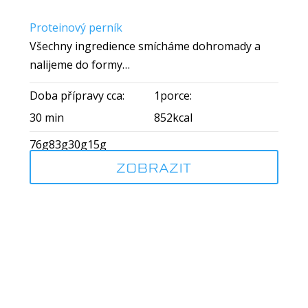
Proteinový perník
Všechny ingredience smícháme dohromady a
nalijeme do formy…
Doba přípravy cca:
1porce:
30 min
852kcal
76g
83g
30g
15g
ZOBRAZIT