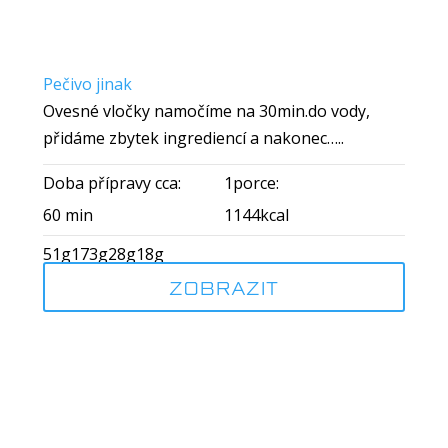
Pečivo jinak
Ovesné vločky namočíme na 30min.do vody,
přidáme zbytek ingrediencí a nakonec…..
Doba přípravy cca:
1porce:
60 min
1144kcal
51g
173g
28g
18g
ZOBRAZIT