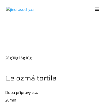
28g
30g
16g
10g
Celozrná tortila
Doba přípravy cca:
20min