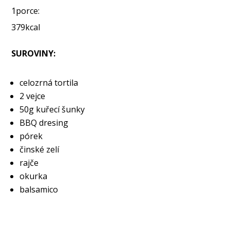
1porce:
379kcal
SUROVINY:
celozrná tortila
2 vejce
50g kuřecí šunky
BBQ dresing
pórek
činské zelí
rajče
okurka
balsamico