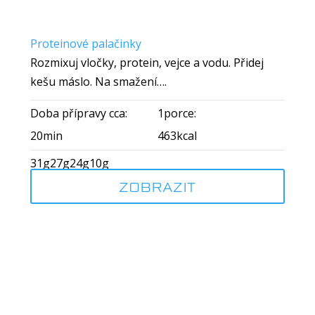
Proteinové palačinky
Rozmixuj vločky, protein, vejce a vodu. Přidej
kešu máslo. Na smažení….
Doba přípravy cca:
1porce:
20min
463kcal
31g
27g
24g
10g
ZOBRAZIT