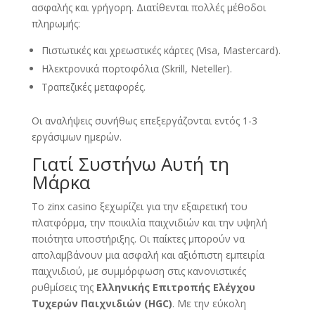
ασφαλής και γρήγορη. Διατίθενται πολλές μέθοδοι
πληρωμής:
Πιστωτικές και χρεωστικές κάρτες (Visa, Mastercard).
Ηλεκτρονικά πορτοφόλια (Skrill, Neteller).
Τραπεζικές μεταφορές.
Οι αναλήψεις συνήθως επεξεργάζονται εντός 1-3
εργάσιμων ημερών.
Γιατί Συστήνω Αυτή τη
Μάρκα
Το zinx casino ξεχωρίζει για την εξαιρετική του
πλατφόρμα, την ποικιλία παιχνιδιών και την υψηλή
ποιότητα υποστήριξης. Οι παίκτες μπορούν να
απολαμβάνουν μια ασφαλή και αξιόπιστη εμπειρία
παιχνιδιού, με συμμόρφωση στις κανονιστικές
ρυθμίσεις της
Ελληνικής Επιτροπής Ελέγχου
Τυχερών Παιχνιδιών (HGC)
. Με την εύκολη