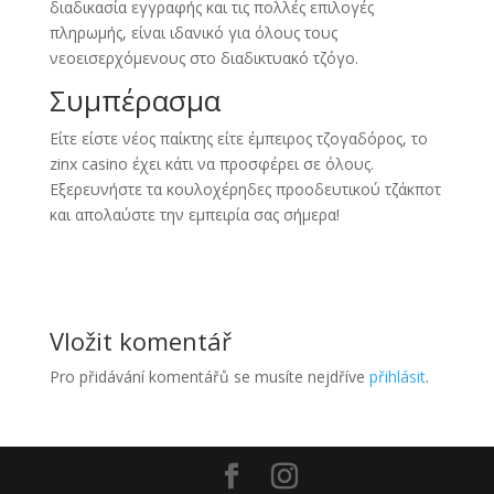
διαδικασία εγγραφής και τις πολλές επιλογές
πληρωμής, είναι ιδανικό για όλους τους
νεοεισερχόμενους στο διαδικτυακό τζόγο.
Συμπέρασμα
Είτε είστε νέος παίκτης είτε έμπειρος τζογαδόρος, το
zinx casino έχει κάτι να προσφέρει σε όλους.
Εξερευνήστε τα κουλοχέρηδες προοδευτικού τζάκποτ
και απολαύστε την εμπειρία σας σήμερα!
Vložit komentář
Pro přidávání komentářů se musíte nejdříve
přihlásit
.