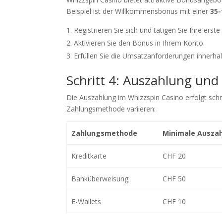
Beispiel ist der Willkommensbonus mit einer
35
Registrieren Sie sich und tätigen Sie Ihre erste
Aktivieren Sie den Bonus in Ihrem Konto.
Erfüllen Sie die Umsatzanforderungen innerha
Schritt 4: Auszahlung un
Die Auszahlung im Whizzspin Casino erfolgt schn
Zahlungsmethode variieren:
Zahlungsmethode
Minimale Ausza
Kreditkarte
CHF 20
Banküberweisung
CHF 50
E-Wallets
CHF 10