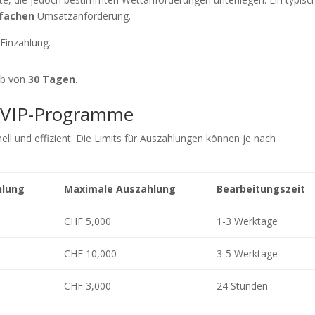
-fachen
Umsatzanforderung.
 Einzahlung.
lb von
30 Tagen
.
d VIP-Programme
ell und effizient. Die Limits für Auszahlungen können je nach
hlung
Maximale Auszahlung
Bearbeitungszeit
CHF 5,000
1-3 Werktage
CHF 10,000
3-5 Werktage
CHF 3,000
24 Stunden