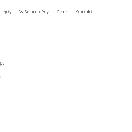
ecepty
Vaše proměny
Ceník
Kontakt
te.
u
en