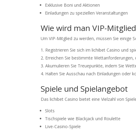
Exklusive Boni und Aktionen
Einladungen zu speziellen Veranstaltungen
Wie wird man VIP-Mitglied
Um VIP-Mitglied zu werden, müssen Sie einige Sc
Registrieren Sie sich im lichibet Casino und sp
Erreichen Sie bestimmte Wettanforderungen, d
Akumulieren Sie Treuepunkte, indem Sie Wette
Halten Sie Ausschau nach Einladungen oder ko
Spiele und Spielangebot
Das lichibet Casino bietet eine Vielzahl von Spie
Slots
Tischspiele wie Blackjack und Roulette
Live-Casino-Spiele