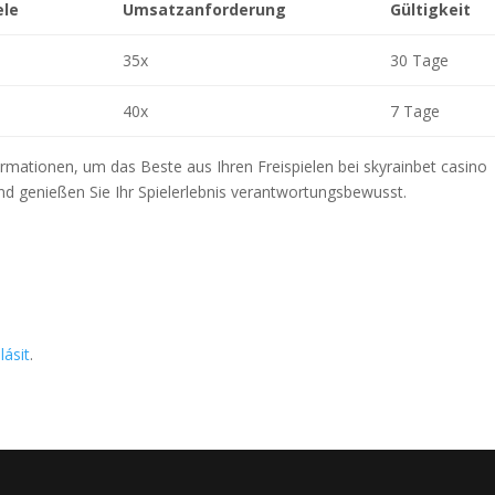
ele
Umsatzanforderung
Gültigkeit
35x
30 Tage
40x
7 Tage
rmationen, um das Beste aus Ihren Freispielen bei skyrainbet casino
d genießen Sie Ihr Spielerlebnis verantwortungsbewusst.
lásit
.