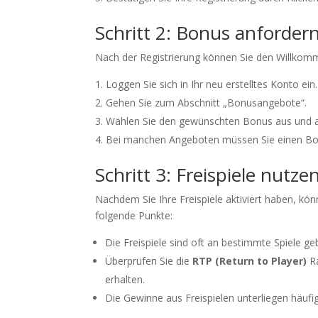
Schritt 2: Bonus anforder
Nach der Registrierung können Sie den Willkomm
Loggen Sie sich in Ihr neu erstelltes Konto ein.
Gehen Sie zum Abschnitt „Bonusangebote“.
Wählen Sie den gewünschten Bonus aus und akt
Bei manchen Angeboten müssen Sie einen Bo
Schritt 3: Freispiele nutze
Nachdem Sie Ihre Freispiele aktiviert haben, kö
folgende Punkte:
Die Freispiele sind oft an bestimmte Spiele g
Überprüfen Sie die
RTP (Return to Player)
Ra
erhalten.
Die Gewinne aus Freispielen unterliegen häufi