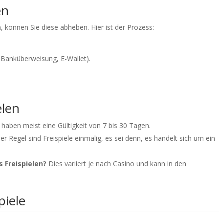
en
n, können Sie diese abheben. Hier ist der Prozess:
 Banküberweisung, E-Wallet).
elen
 haben meist eine Gültigkeit von 7 bis 30 Tagen.
er Regel sind Freispiele einmalig, es sei denn, es handelt sich um ein
 Freispielen?
Dies variiert je nach Casino und kann in den
piele