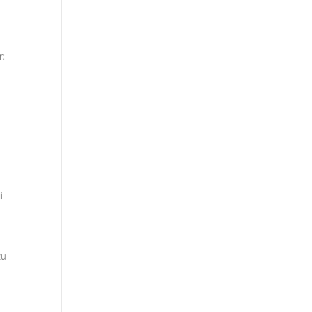
r:
i
zu