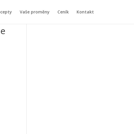
ecepty
Vaše proměny
Ceník
Kontakt
de