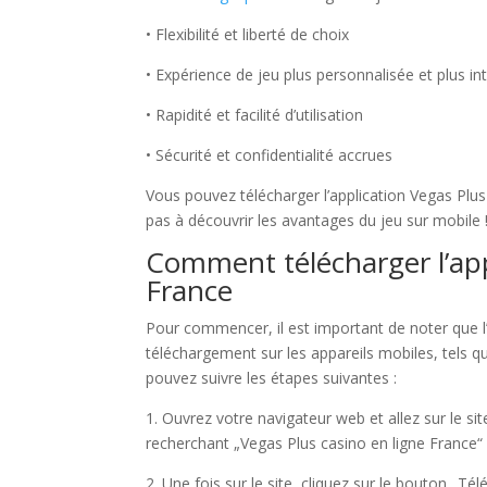
• Flexibilité et liberté de choix
• Expérience de jeu plus personnalisée et plus in
• Rapidité et facilité d’utilisation
• Sécurité et confidentialité accrues
Vous pouvez télécharger l’application Vegas Pl
pas à découvrir les avantages du jeu sur mobile 
Comment télécharger l’app
France
Pour commencer, il est important de noter que l’
téléchargement sur les appareils mobiles, tels qu
pouvez suivre les étapes suivantes :
1. Ouvrez votre navigateur web et allez sur le si
recherchant „Vegas Plus casino en ligne France
2. Une fois sur le site, cliquez sur le bouton „Tél