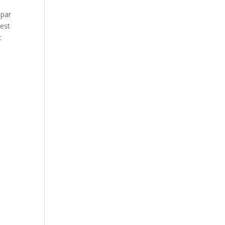
 par
 est
t