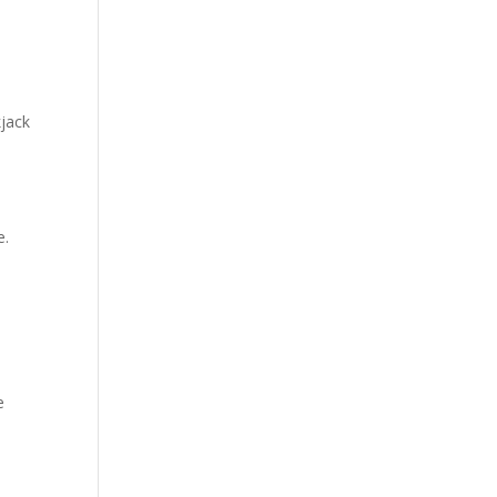
kjack
e.
s
e
,