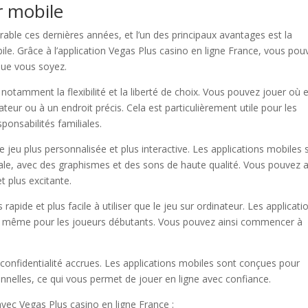
r mobile
able ces dernières années, et l’un des principaux avantages est la
obile. Grâce à l’application Vegas Plus casino en ligne France, vous pou
que vous soyez.
otamment la flexibilité et la liberté de choix. Vous pouvez jouer où e
teur ou à un endroit précis. Cela est particulièrement utile pour les
ponsabilités familiales.
e jeu plus personnalisée et plus interactive. Les applications mobiles 
ale, avec des graphismes et des sons de haute qualité. Vous pouvez a
t plus excitante.
rapide et plus facile à utiliser que le jeu sur ordinateur. Les applicati
ser, même pour les joueurs débutants. Vous pouvez ainsi commencer à
e confidentialité accrues. Les applications mobiles sont conçues pour
nelles, ce qui vous permet de jouer en ligne avec confiance.
vec Vegas Plus casino en ligne France :