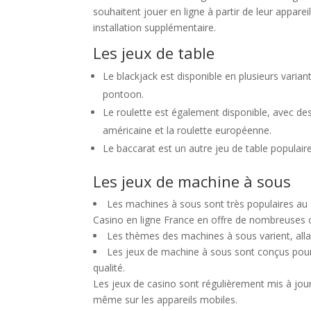
souhaitent jouer en ligne à partir de leur appare
installation supplémentaire.
Les jeux de table
Le blackjack est disponible en plusieurs varian
pontoon.
Le roulette est également disponible, avec des 
américaine et la roulette européenne.
Le baccarat est un autre jeu de table populair
Les jeux de machine à sous
Les machines à sous sont très populaires au s
Casino en ligne France en offre de nombreuses o
Les thèmes des machines à sous varient, allant
Les jeux de machine à sous sont conçus pour
qualité.
Les jeux de casino sont régulièrement mis à jour
même sur les appareils mobiles.