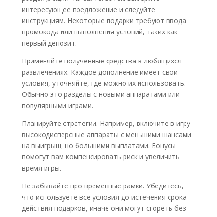
интересующее предложение и следуйте
инструкциям. Некоторые подарки требуют ввода
промокода или выполнения условий, таких как
первый депозит.
Применяйте полученные средства в любящихся
развлечениях. Каждое дополнение имеет свои
условия, уточняйте, где можно их использовать.
Обычно это разделы с новыми аппаратами или
популярными играми.
Планируйте стратегии. Например, включите в игру
высокодисперсные аппараты с меньшими шансами
на выигрыш, но большими выплатами. Бонусы
помогут вам компенсировать риск и увеличить
время игры.
Не забывайте про временные рамки. Убедитесь,
что используете все условия до истечения срока
действия подарков, иначе они могут сгореть без