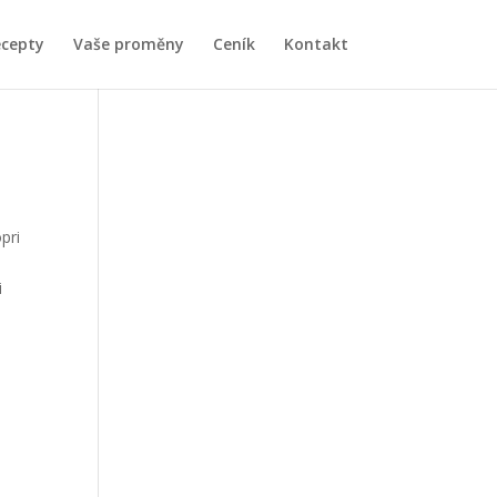
ecepty
Vaše proměny
Ceník
Kontakt
pri
i