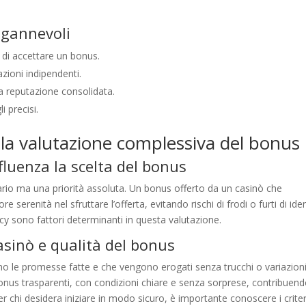
ingannevoli
 di accettare un bonus.
cazioni indipendenti.
na reputazione consolidata.
i precisi.
lla valutazione complessiva del bonus
fluenza la scelta del bonus
rio ma una priorità assoluta. Un bonus offerto da un casinò che
e serenità nel sfruttare l’offerta, evitando rischi di frodi o furti di iden
vacy sono fattori determinanti in questa valutazione.
casinò e qualità del bonus
no le promesse fatte e che vengono erogati senza trucchi o variazion
in bonus trasparenti, con condizioni chiare e senza sorprese, contribuen
r chi desidera iniziare in modo sicuro, è importante conoscere i criter