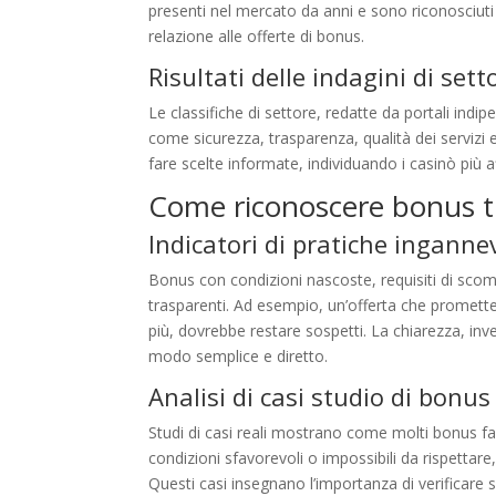
presenti nel mercato da anni e sono riconosciuti 
relazione alle offerte di bonus.
Risultati delle indagini di setto
Le classifiche di settore, redatte da portali indipe
come sicurezza, trasparenza, qualità dei servizi e
fare scelte informate, individuando i casinò più a
Come riconoscere bonus tr
Indicatori di pratiche inganne
Bonus con condizioni nascoste, requisiti di scom
trasparenti. Ad esempio, un’offerta che promet
più, dovrebbe restare sospetti. La chiarezza, inve
modo semplice e diretto.
Analisi di casi studio di bonus
Studi di casi reali mostrano come molti bonus fa
condizioni sfavorevoli o impossibili da rispettar
Questi casi insegnano l’importanza di verificare 