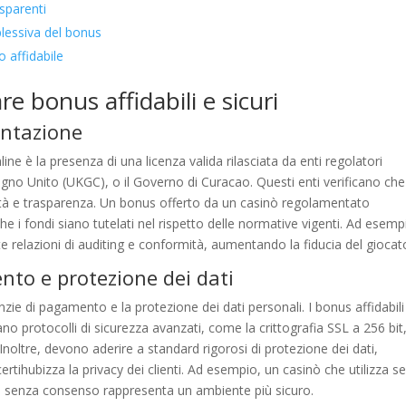
sparenti
plessiva del bonus
 affidabile
are bonus affidabili e sicuri
entazione
line è la presenza di una licenza valida rilasciata da enti regolatori
egno Unito (UKGC), o il Governo di Curacao. Questi enti verificano che 
quità e trasparenza. Un bonus offerto da un casinò regolamentato
he i fondi siano tutelati nel rispetto delle normative vigenti. Ad esemp
relazioni di auditing e conformità, aumentando la fiducia del giocat
nto e protezione dei dati
zie di pagamento e la protezione dei dati personali. I bonus affidabili
o protocolli di sicurezza avanzati, come la crittografia SSL a 256 bit
. Inoltre, devono aderire a standard rigorosi di protezione dei dati,
ihubizza la privacy dei clienti. Ad esempio, un casinò che utilizza se
arti senza consenso rappresenta un ambiente più sicuro.