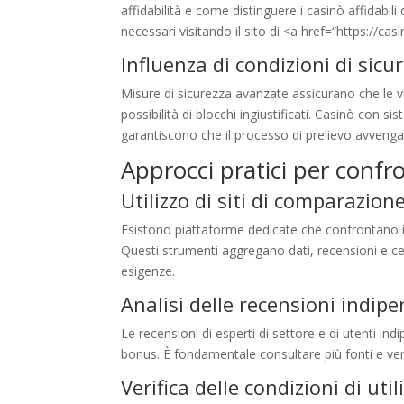
affidabilità e come distinguere i casinò affidabili
necessari visitando il sito di <a href=“https://ca
Influenza di condizioni di sicur
Misure di sicurezza avanzate assicurano che le v
possibilità di blocchi ingiustificati. Casinò con s
garantiscono che il processo di prelievo avvenga
Approcci pratici per confr
Utilizzo di siti di comparazione
Esistono piattaforme dedicate che confrontano i b
Questi strumenti aggregano dati, recensioni e cert
esigenze.
Analisi delle recensioni indip
Le recensioni di esperti di settore e di utenti ind
bonus. È fondamentale consultare più fonti e verif
Verifica delle condizioni di ut