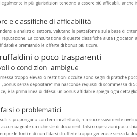
legalmente in più giurisdizioni tendono a essere più affidabili, anche i
re e classifiche di affidabilità
ndenti e analisti di settore, valutano le piattaforme sulla base di criter
 reputazione. La consultazione di queste classifiche aiuta i giocatori 
ffidabili e premiando le offerte di bonus più sicure.
uffaldini o poco trasparenti
voli o condizioni ambigue
messa troppo elevati o restrizioni occulte sono segni di pratiche poc
te „bonus senza depositare“ ma nasconde requisiti di scommessa di 5
ce, è la prima linea di difesa: un bonus affidabile spiega ogni dettaglio
 falsi o problematici
sulli si propongano con termini allettanti, ma successivamente rivelin
e, accompagnate da richieste di documenti falsi o operazioni poco chia
sempre le fonti e di non fidarsi di offerte troppo generose senza la do