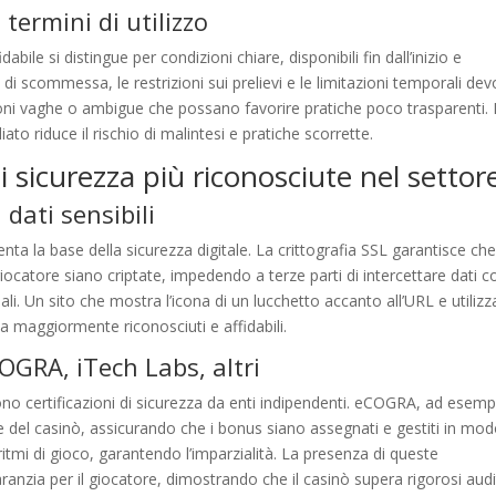
termini di utilizzo
bile si distingue per condizioni chiare, disponibili fin dall’inizio e
i di scommessa, le restrizioni sui prelievi e le limitazioni temporali de
ioni vaghe o ambigue che possano favorire pratiche poco trasparenti.
to riduce il rischio di malintesi e pratiche scorrette.
 di sicurezza più riconosciute nel settor
 dati sensibili
nta la base della sicurezza digitale. La crittografia SSL garantisce ch
 giocatore siano criptate, impedendo a terze parti di intercettare dati 
i. Un sito che mostra l’icona di un lucchetto accanto all’URL e utilizz
a maggiormente riconosciuti e affidabili.
eCOGRA, iTech Labs, altri
ono certificazioni di sicurezza da enti indipendenti. eCOGRA, ad esemp
ione del casinò, assicurando che i bonus siano assegnati e gestiti in mo
ritmi di gioco, garantendo l’imparzialità. La presenza di queste
garanzia per il giocatore, dimostrando che il casinò supera rigorosi audi