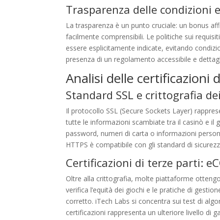
Trasparenza delle condizioni e 
La trasparenza è un punto cruciale: un bonus affida
facilmente comprensibili. Le politiche sui requisit
essere esplicitamente indicate, evitando condiz
presenza di un regolamento accessibile e dettaglia
Analisi delle certificazioni
Standard SSL e crittografia dei
Il protocollo SSL (Secure Sockets Layer) rapprese
tutte le informazioni scambiate tra il casinò e il
password, numeri di carta o informazioni personal
HTTPS è compatibile con gli standard di sicurezz
Certificazioni di terze parti: 
Oltre alla crittografia, molte piattaforme otteng
verifica l’equità dei giochi e le pratiche di gest
corretto. iTech Labs si concentra sui test di algo
certificazioni rappresenta un ulteriore livello di 