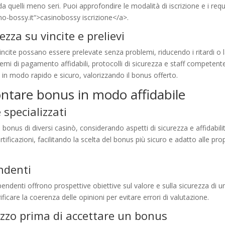
 da quelli meno seri. Puoi approfondire le modalità di iscrizione e i requi
sino-bossy.it“>casinobossy iscrizione</a>.
ezza su vincite e prelievi
incite possano essere prelevate senza problemi, riducendo i ritardi o 
istemi di pagamento affidabili, protocolli di sicurezza e staff competent
 in modo rapido e sicuro, valorizzando il bonus offerto.
ontare bonus in modo affidabile
 specializzati
onus di diversi casinò, considerando aspetti di sicurezza e affidabilit
ificazioni, facilitando la scelta del bonus più sicuro e adatto alle pro
endenti
ipendenti offrono prospettive obiettive sul valore e sulla sicurezza di u
icare la coerenza delle opinioni per evitare errori di valutazione.
ilizzo prima di accettare un bonus