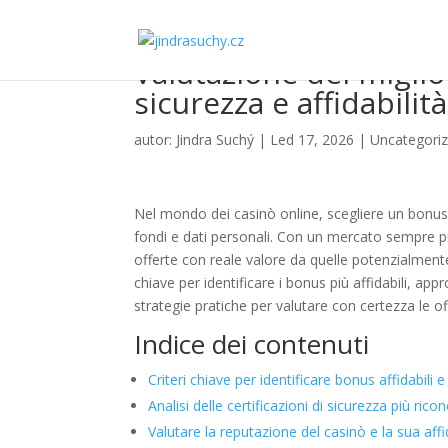
Valutazione dei miglio
sicurezza e affidabilità
autor:
Jindra Suchý
|
Led 17, 2026
|
Uncategori
Nel mondo dei casinò online, scegliere un bonus 
fondi e dati personali. Con un mercato sempre pi
offerte con reale valore da quelle potenzialmente
chiave per identificare i bonus più affidabili, a
strategie pratiche per valutare con certezza le of
Indice dei contenuti
Criteri chiave per identificare bonus affidabili e 
Analisi delle certificazioni di sicurezza più rico
Valutare la reputazione del casinò e la sua affi