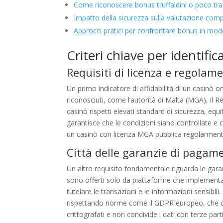
Come riconoscere bonus truffaldini o poco tra
Impatto della sicurezza sulla valutazione com
Approcci pratici per confrontare bonus in modo
Criteri chiave per identific
Requisiti di licenza e regolam
Un primo indicatore di affidabilità di un casinò on
riconosciuti, come l’autorità di Malta (MGA), il R
casinò rispetti elevati standard di sicurezza, e
garantisce che le condizioni siano controllate e c
un casinò con licenza MGA pubblica regolarmente 
Città delle garanzie di pagame
Un altro requisito fondamentale riguarda le garan
sono offerti solo da piattaforme che implementan
tutelare le transazioni e le informazioni sensibili
rispettando norme come il GDPR europeo, che cert
crittografati e non condivide i dati con terze p