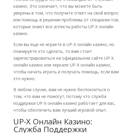
казино. Это означает, что вы можете быть
уверены в том, что получите ответ на свой вопрос
или помощь в решении проблемы от специалистов,
которые знают все аспекты работы UP-X онлайн
казино.
Если вы еще не играете в UP-X онлайн казино, но
планируете это сделать, то вам стоит
зарегистрироваться на официальном сайте UP-X
онлайн казино или зеркале UP-X онлайн казино,
чтобы начать играть и получать помощь, если вам
это нужно.
В любом случае, вам не нужно беспокоиться о
том, что вам не помогут, потому что служба
поддержки UP-X онлайн казино работает для вас,
чтобы обеспечить вам лучший игровой опыт.
UP-X Онлайн Казино:
Служба Поддержки