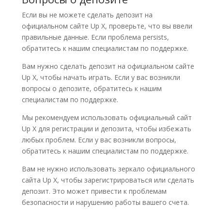
Если вы не можете сделать депозит на
официальном сайте Up X, проверьте, что вы ввели
правильные данные. Если проблема persists,
обратитесь к нашим специалистам по поддержке.
Вам нужно сделать депозит на официальном сайте
Up X, чтобы начать играть. Если у вас возникли
вопросы о депозите, обратитесь к нашим
специалистам по поддержке.
Мы рекомендуем использовать официальный сайт
Up X для регистрации и депозита, чтобы избежать
любых проблем. Если у вас возникли вопросы,
обратитесь к нашим специалистам по поддержке.
Вам не нужно использовать зеркало официального
сайта Up X, чтобы зарегистрироваться или сделать
депозит. Это может привести к проблемам
безопасности и нарушению работы вашего счета.