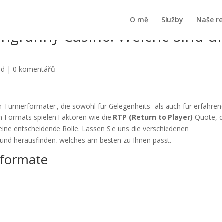
O mě
Služby
Naše r
ingranny Casino: Welche sind d
ed
|
0 komentářů
n Turnierformaten, die sowohl für Gelegenheits- als auch für erfahren
en Formats spielen Faktoren wie die
RTP (Return to Player)
Quote, d
ne entscheidende Rolle. Lassen Sie uns die verschiedenen
und herausfinden, welches am besten zu Ihnen passt.
rformate