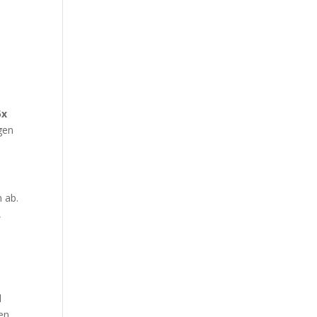
n
5x
gen
 ab.
,
l
en.