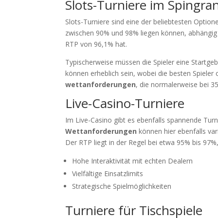
Slots-Turniere im Spingra
Slots-Turniere sind eine der beliebtesten Optio
zwischen 90% und 98% liegen können, abhängig vom 
RTP von 96,1% hat.
Typischerweise müssen die Spieler eine Startgeb
können erheblich sein, wobei die besten Spieler
wettanforderungen
, die normalerweise bei 3
Live-Casino-Turniere
Im Live-Casino gibt es ebenfalls spannende Turni
Wettanforderungen
können hier ebenfalls var
Der RTP liegt in der Regel bei etwa 95% bis 97%, 
Hohe Interaktivität mit echten Dealern
Vielfältige Einsatzlimits
Strategische Spielmöglichkeiten
Turniere für Tischspiele