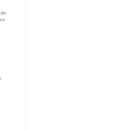
 die
ine
.