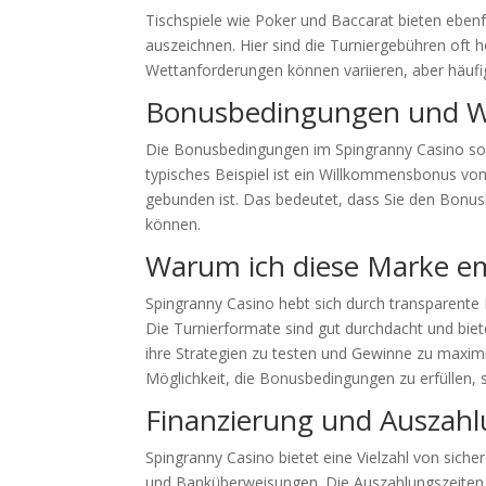
Tischspiele wie Poker und Baccarat bieten ebenf
auszeichnen. Hier sind die Turniergebühren oft h
Wettanforderungen können variieren, aber häufi
Bonusbedingungen und W
Die Bonusbedingungen im Spingranny Casino soll
typisches Beispiel ist ein Willkommensbonus vo
gebunden ist. Das bedeutet, dass Sie den Bonu
können.
Warum ich diese Marke e
Spingranny Casino hebt sich durch transparente
Die Turnierformate sind gut durchdacht und biet
ihre Strategien zu testen und Gewinne zu maxi
Möglichkeit, die Bonusbedingungen zu erfüllen, s
Finanzierung und Ausza
Spingranny Casino bietet eine Vielzahl von sich
und Banküberweisungen. Die Auszahlungszeiten si