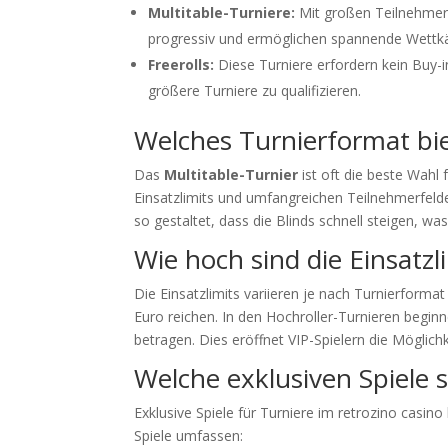
Multitable-Turniere:
Mit großen Teilnehmerz
progressiv und ermöglichen spannende Wettk
Freerolls:
Diese Turniere erfordern kein Buy-in 
größere Turniere zu qualifizieren.
Welches Turnierformat bi
Das
Multitable-Turnier
ist oft die beste Wahl
Einsatzlimits und umfangreichen Teilnehmerfelder
so gestaltet, dass die Blinds schnell steigen, w
Wie hoch sind die Einsatzl
Die Einsatzlimits variieren je nach Turnierform
Euro reichen. In den Hochroller-Turnieren beginn
betragen. Dies eröffnet VIP-Spielern die Möglichk
Welche exklusiven Spiele 
Exklusive Spiele für Turniere im retrozino casino
Spiele umfassen: