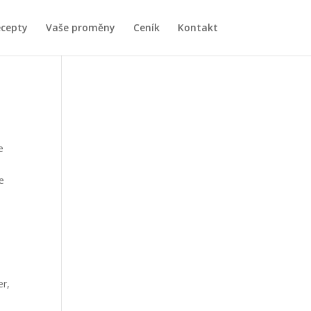
ecepty
Vaše proměny
Ceník
Kontakt
e
e
.
er,