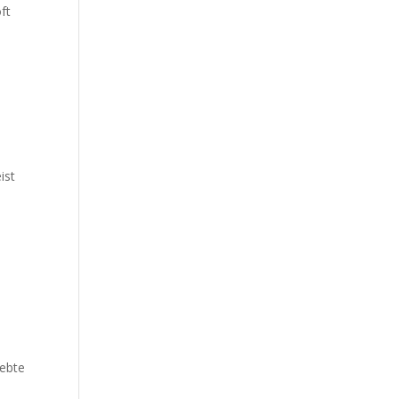
ft
ist
d
iebte