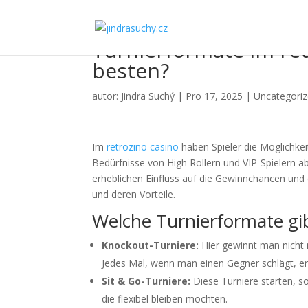
Turnierformate im ret
besten?
autor:
Jindra Suchý
|
Pro 17, 2025
|
Uncategori
Im
retrozino casino
haben Spieler die Möglichkei
Bedürfnisse von High Rollern und VIP-Spielern a
erheblichen Einfluss auf die Gewinnchancen und 
und deren Vorteile.
Welche Turnierformate gib
Knockout-Turniere:
Hier gewinnt man nicht 
Jedes Mal, wenn man einen Gegner schlägt, e
Sit & Go-Turniere:
Diese Turniere starten, soba
die flexibel bleiben möchten.