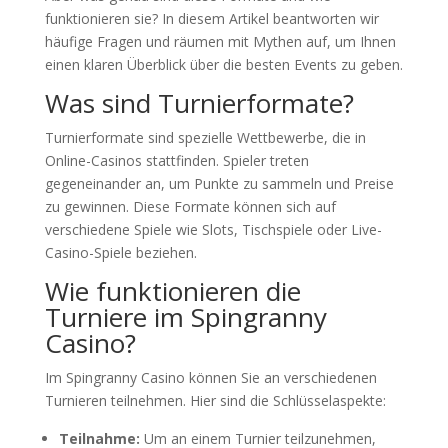
funktionieren sie? In diesem Artikel beantworten wir
häufige Fragen und räumen mit Mythen auf, um Ihnen
einen klaren Überblick über die besten Events zu geben.
Was sind Turnierformate?
Turnierformate sind spezielle Wettbewerbe, die in
Online-Casinos stattfinden. Spieler treten
gegeneinander an, um Punkte zu sammeln und Preise
zu gewinnen. Diese Formate können sich auf
verschiedene Spiele wie Slots, Tischspiele oder Live-
Casino-Spiele beziehen.
Wie funktionieren die
Turniere im Spingranny
Casino?
Im Spingranny Casino können Sie an verschiedenen
Turnieren teilnehmen. Hier sind die Schlüsselaspekte:
Teilnahme:
Um an einem Turnier teilzunehmen,