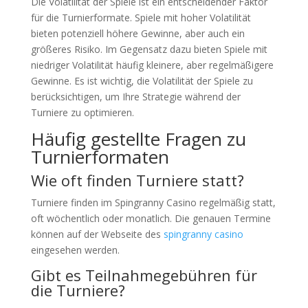
Die Volatilität der Spiele ist ein entscheidender Faktor
für die Turnierformate. Spiele mit hoher Volatilität
bieten potenziell höhere Gewinne, aber auch ein
größeres Risiko. Im Gegensatz dazu bieten Spiele mit
niedriger Volatilität häufig kleinere, aber regelmäßigere
Gewinne. Es ist wichtig, die Volatilität der Spiele zu
berücksichtigen, um Ihre Strategie während der
Turniere zu optimieren.
Häufig gestellte Fragen zu
Turnierformaten
Wie oft finden Turniere statt?
Turniere finden im Spingranny Casino regelmäßig statt,
oft wöchentlich oder monatlich. Die genauen Termine
können auf der Webseite des
spingranny casino
eingesehen werden.
Gibt es Teilnahmegebühren für
die Turniere?