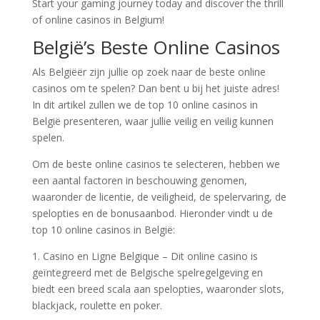
Start your gaming journey today and discover the thrill
of online casinos in Belgium!
België’s Beste Online Casinos
Als Belgiëër zijn jullie op zoek naar de beste online
casinos om te spelen? Dan bent u bij het juiste adres!
In dit artikel zullen we de top 10 online casinos in
België presenteren, waar jullie veilig en veilig kunnen
spelen.
Om de beste online casinos te selecteren, hebben we
een aantal factoren in beschouwing genomen,
waaronder de licentie, de veiligheid, de spelervaring, de
spelopties en de bonusaanbod. Hieronder vindt u de
top 10 online casinos in België:
1. Casino en Ligne Belgique – Dit online casino is
geïntegreerd met de Belgische spelregelgeving en
biedt een breed scala aan spelopties, waaronder slots,
blackjack, roulette en poker.