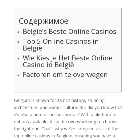
Содержимое
België’s Beste Online Casinos
Top 5 Online Casinos in
België
Wie Kies Je Het Beste Online
Casino in België
Factoren om te overwegen
Belgium is known for its rich history, stunning
architecture, and vibrant culture. But did you know that
it’s also a hub for online casinos? With a plethora of
options available, it can be overwhelming to choose
the right one. That’s why we’ve compiled a list of the
top online casinos in Belgium, ensuring you have a