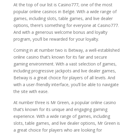
At the top of our list is Casino777, one of the most
popular online casinos in België. With a wide range of
games, including slots, table games, and live dealer
options, there’s something for everyone at Casino777.
And with a generous welcome bonus and loyalty
program, you’ll be rewarded for your loyalty.
Coming in at number two is Betway, a well-established
online casino that’s known for its fair and secure
gaming environment. With a vast selection of games,
including progressive jackpots and live dealer games,
Betway is a great choice for players of all levels. And
with a user-friendly interface, you’ll be able to navigate
the site with ease.
At number three is Mr Green, a popular online casino
that’s known for its unique and engaging gaming
experience. With a wide range of games, including
slots, table games, and live dealer options, Mr Green is
a great choice for players who are looking for