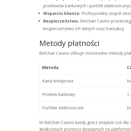
przelewów bankowych i portfeli elektronicznyc
Wsparciu klienta:
Profesjonalny zespół obsł
Bezpieczeństwu:
Betchan Casino przestrzeg
bezpieczeństwo ich danych oraz transakcji.
Metody płatności
Betchan Casino oferuje różnorodne metody płat
Metoda
Cz
Karta kredytowa
N
Przelew bankowy
1-
Portfele elektroniczne
N
W Betchan Casino każdy gracz znajdzie coś dla 
atrakcyjnych promocji dostępnych na platformie