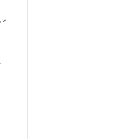
, w
N.