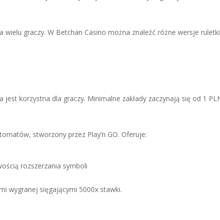
ga wielu graczy. W Betchan Casino można znaleźć różne wersje ruletki
a jest korzystna dla graczy. Minimalne zakłady zaczynają się od 1 PL
tomatów, stworzony przez Play’n GO. Oferuje:
ością rozszerzania symboli
ami wygranej sięgającymi 5000x stawki.