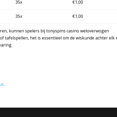
35x
€1,00
35x
€1,00
eren, kunnen spelers bij tonyspins casino weloverwogen
f tafelspellen, het is essentieel om de wiskunde achter elk 
varing.
sit
.