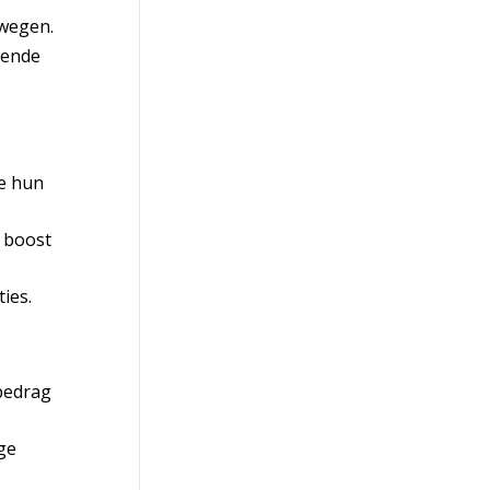
rwegen.
rende
ie hun
 boost
ies.
bedrag
ge