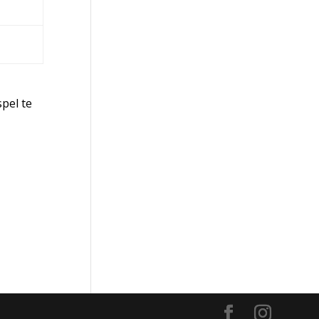
spel te