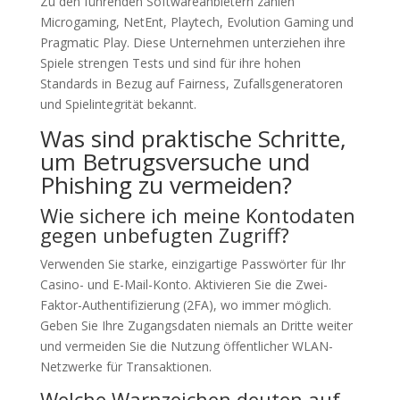
Zu den führenden Softwareanbietern zählen
Microgaming, NetEnt, Playtech, Evolution Gaming und
Pragmatic Play. Diese Unternehmen unterziehen ihre
Spiele strengen Tests und sind für ihre hohen
Standards in Bezug auf Fairness, Zufallsgeneratoren
und Spielintegrität bekannt.
Was sind praktische Schritte,
um Betrugsversuche und
Phishing zu vermeiden?
Wie sichere ich meine Kontodaten
gegen unbefugten Zugriff?
Verwenden Sie starke, einzigartige Passwörter für Ihr
Casino- und E-Mail-Konto. Aktivieren Sie die Zwei-
Faktor-Authentifizierung (2FA), wo immer möglich.
Geben Sie Ihre Zugangsdaten niemals an Dritte weiter
und vermeiden Sie die Nutzung öffentlicher WLAN-
Netzwerke für Transaktionen.
Welche Warnzeichen deuten auf