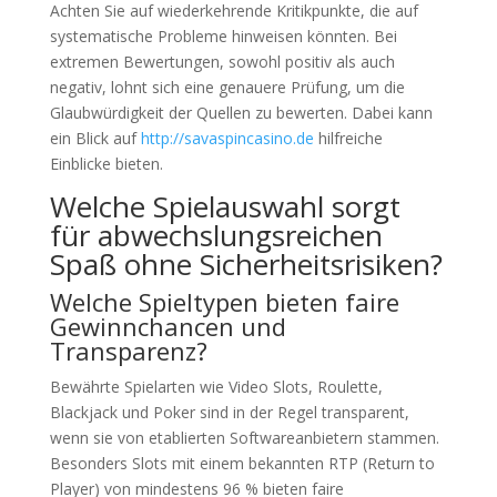
Achten Sie auf wiederkehrende Kritikpunkte, die auf
systematische Probleme hinweisen könnten. Bei
extremen Bewertungen, sowohl positiv als auch
negativ, lohnt sich eine genauere Prüfung, um die
Glaubwürdigkeit der Quellen zu bewerten. Dabei kann
ein Blick auf
http://savaspincasino.de
hilfreiche
Einblicke bieten.
Welche Spielauswahl sorgt
für abwechslungsreichen
Spaß ohne Sicherheitsrisiken?
Welche Spieltypen bieten faire
Gewinnchancen und
Transparenz?
Bewährte Spielarten wie Video Slots, Roulette,
Blackjack und Poker sind in der Regel transparent,
wenn sie von etablierten Softwareanbietern stammen.
Besonders Slots mit einem bekannten RTP (Return to
Player) von mindestens 96 % bieten faire