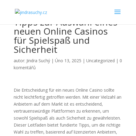
Tipps zur Auswahl eines
neuen Online Casinos
für Spielspaß und
Sicherheit
autor:
Jindra Suchý
|
Úno 13, 2025
|
Uncategorized
|
0
komentářů
Die Entscheidung für ein neues Online Casino sollte
nicht leichtfertig getroffen werden. Mit einer Vielzahl an
Anbietern auf dem Markt ist es entscheidend,
vertrauenswürdige Plattformen zu erkennen, um
sowohl Spielspaß als auch Sicherheit zu gewährleisten.
Dieser Leitfaden bietet fundierte Tipps, um die richtige
Wahl zu treffen, basierend auf lizenzierten Anbietern,