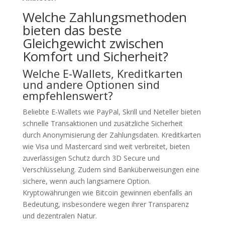
Welche Zahlungsmethoden
bieten das beste
Gleichgewicht zwischen
Komfort und Sicherheit?
Welche E-Wallets, Kreditkarten
und andere Optionen sind
empfehlenswert?
Beliebte E-Wallets wie PayPal, Skrill und Neteller bieten
schnelle Transaktionen und zusätzliche Sicherheit
durch Anonymisierung der Zahlungsdaten. Kreditkarten
wie Visa und Mastercard sind weit verbreitet, bieten
zuverlässigen Schutz durch 3D Secure und
Verschlüsselung. Zudem sind Banküberweisungen eine
sichere, wenn auch langsamere Option.
Kryptowährungen wie Bitcoin gewinnen ebenfalls an
Bedeutung, insbesondere wegen ihrer Transparenz
und dezentralen Natur.