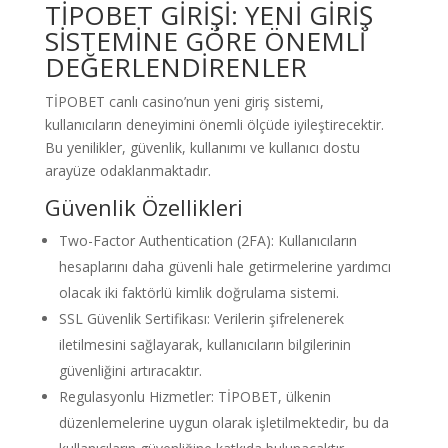
TİPOBET GİRİŞİ: YENİ GİRİŞ
SİSTEMİNE GÖRE ÖNEMLİ
DEĞERLENDİRENLER
TİPOBET canlı casino’nun yeni giriş sistemi,
kullanıcıların deneyimini önemli ölçüde iyileştirecektir.
Bu yenilikler, güvenlik, kullanımı ve kullanıcı dostu
arayüze odaklanmaktadır.
Güvenlik Özellikleri
Two-Factor Authentication (2FA): Kullanıcıların
hesaplarını daha güvenli hale getirmelerine yardımcı
olacak iki faktörlü kimlik doğrulama sistemi.
SSL Güvenlik Sertifikası: Verilerin şifrelenerek
iletilmesini sağlayarak, kullanıcıların bilgilerinin
güvenliğini artıracaktır.
Regulasyonlu Hizmetler: TİPOBET, ülkenin
düzenlemelerine uygun olarak işletilmektedir, bu da