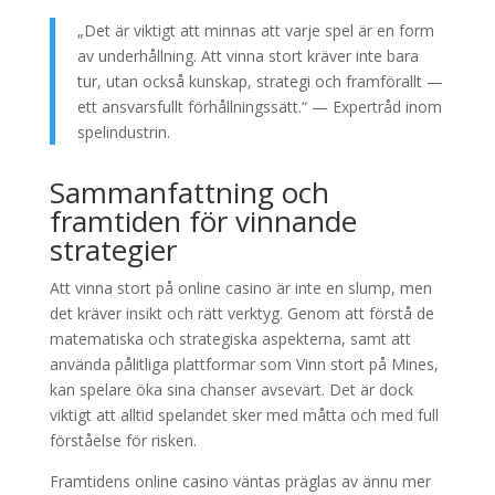
„Det är viktigt att minnas att varje spel är en form
av underhållning. Att vinna stort kräver inte bara
tur, utan också kunskap, strategi och framförallt —
ett ansvarsfullt förhållningssätt.“ — Expertråd inom
spelindustrin.
Sammanfattning och
framtiden för vinnande
strategier
Att vinna stort på online casino är inte en slump, men
det kräver insikt och rätt verktyg. Genom att förstå de
matematiska och strategiska aspekterna, samt att
använda pålitliga plattformar som Vinn stort på Mines,
kan spelare öka sina chanser avsevärt. Det är dock
viktigt att alltid spelandet sker med måtta och med full
förståelse för risken.
Framtidens online casino väntas präglas av ännu mer