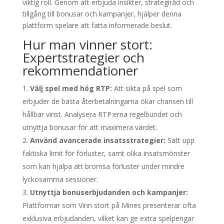
viktig roll. Genom att erbjuda insikter, strategiråd och
tillgång till bonusar och kampanjer, hjälper denna
plattform spelare att fatta informerade beslut.
Hur man vinner stort:
Expertstrategier och
rekommendationer
Välj spel med hög RTP:
Att sikta på spel som
erbjuder de bästa återbetalningarna ökar chansen till
hållbar vinst. Analysera RTP:erna regelbundet och
utnyttja bonusar för att maximera värdet.
Använd avancerade insatsstrategier:
Sätt upp
faktiska limit för förluster, samt olika insatsmönster
som kan hjälpa att bromsa förluster under mindre
lyckosamma sessioner.
Utnyttja bonuserbjudanden och kampanjer:
Plattformar som Vinn stort på Mines presenterar ofta
exklusiva erbjudanden, vilket kan ge extra spelpengar