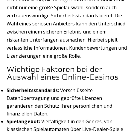
nicht nur eine große Spielauswahl, sondern auch
vertrauenswürdige Sicherheitsstandards bietet. Die
Wahl eines seriösen Anbieters kann den Unterschied
zwischen einem sicheren Erlebnis und einem
riskanten Unterfangen ausmachen. Hierbei spielt
verlässliche Informationen, Kundenbewertungen und
Lizenzierungen eine große Rolle.
Wichtige Faktoren bei der
Auswahl eines Online-Casinos
Sicherheitsstandards:
Verschlüsselte
Datenübertragung und geprüfte Lizenzen
garantieren den Schutz Ihrer persönlichen und
finanziellen Daten.
Spielangebot:
Vielfältigkeit in den Genres, von
klassischen Spielautomaten über Live-Dealer-Spiele