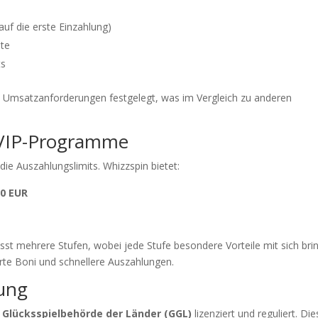
auf die erste Einzahlung)
ste
ts
x
Umsatzanforderungen festgelegt, was im Vergleich zu anderen
 VIP-Programme
die Auszahlungslimits. Whizzspin bietet:
00 EUR
 mehrere Stufen, wobei jede Stufe besondere Vorteile mit sich brin
te Boni und schnellere Auszahlungen.
rung
lücksspielbehörde der Länder (GGL)
lizenziert und reguliert. Die