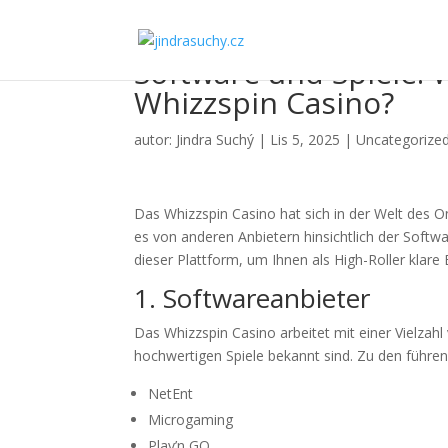
Software und Spiele: 
Whizzspin Casino?
autor:
Jindra Suchý
|
Lis 5, 2025
|
Uncategorize
Das Whizzspin Casino hat sich in der Welt des 
es von anderen Anbietern hinsichtlich der Softwa
dieser Plattform, um Ihnen als High-Roller klare E
1. Softwareanbieter
Das Whizzspin Casino arbeitet mit einer Vielza
hochwertigen Spiele bekannt sind. Zu den führe
NetEnt
Microgaming
Play’n GO