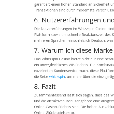
garantiert einen hohen Standard an Sicherheit und
Transaktionen sind durch modernste Verschlüss
6. Nutzererfahrungen un
Die Nutzererfahrungen im Whizzspin Casino sind 
Plattform sowie die schnelle Reaktionszeit des K
mehreren Sprachen, einschließlich Deutsch, was 
7. Warum ich diese Marke
Das Whizzspin Casino bietet nicht nur eine he
ein unvergleichliches VIP-Erlebnis. Die Kombina
exzellenten Kundenservice macht diese Plattform
die Seite
whizzspin
, um mehr über die einzigarti
8. Fazit
Zusammenfassend lässt sich sagen, dass das Whiz
und die attraktiven Bonusangebote eine ausgezei
Online-Casino-Erlebnis sind. Die hohen Auszahl
Online-Glücksspielsektor.