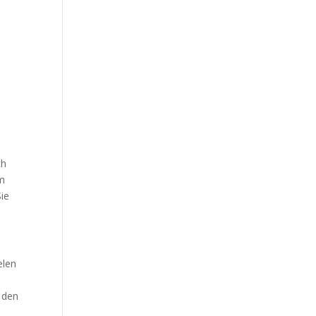
ch
em
Sie
elen
 den