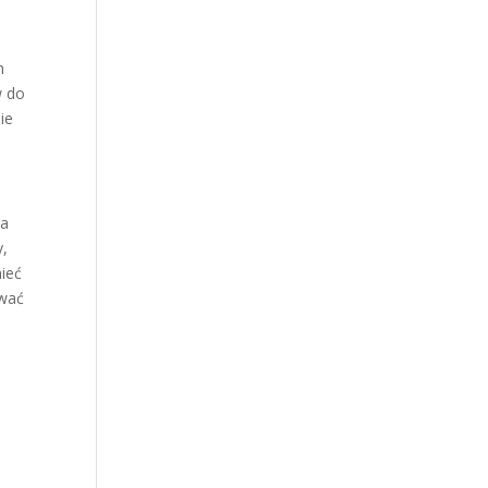
n
w do
ie
na
y,
mieć
iwać