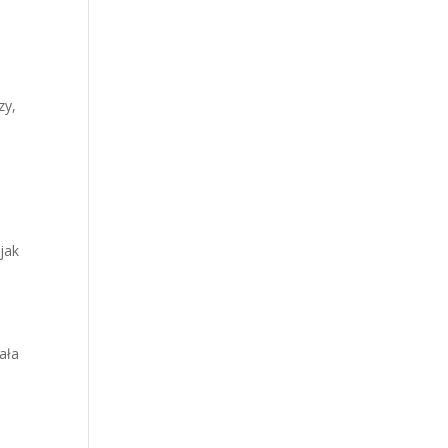
zy,
jak
iała