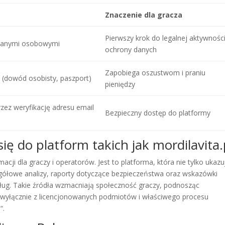
Znaczenie dla gracza
Pierwszy krok do legalnej aktywności
 danymi osobowymi
ochrony danych
Zapobiega oszustwom i praniu
(dowód osobisty, paszport)
pieniędzy
zez weryfikację adresu email
Bezpieczny dostęp do platformy
ę do platform takich jak mordilavita.
acji dla graczy i operatorów. Jest to platforma, która nie tylko ukazu
egółowe analizy, raporty dotyczące bezpieczeństwa oraz wskazówki
 usług. Takie źródła wzmacniają społeczność graczy, podnosząc
 wyłącznie z licencjonowanych podmiotów i właściwego procesu
“.