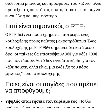
διαθέσιμα μπόνους και προσφορές του καζίνο, αλλά
προσέξτε τις απαιτήσεις πονταρίσματος που συχνά
είναι 35x ή και περισσότερο.
Γιατί είναι σημαντικός ο RTP;
Ο RTP δείχνει πόσα χρήματα επιστρέφει ένας
κουλοχέρης στους παίκτες μακροπρόθεσμα. Ένας
κουλοχέρης με RTP 96% σημαίνει ότι κατά μέσο
όρο, οι παίκτες θα επιστρέψουν 96€ για κάθε 100€
που ποντάρουν. Αυτό δεν εγγυάται κέρδη για τον
κάθε παίκτη, αλλά είναι μια ένδειξη του πόσο
„φιλικός“ είναι ο κουλοχέρης.
Ποιες είναι οι παγίδες που πρέπει
να αποφύγουμε;
Υψηλές απαιτήσεις πονταρίσματος:
Πολλά
μπόνους έρχονται με απαιτήσεις πονταρίσματος