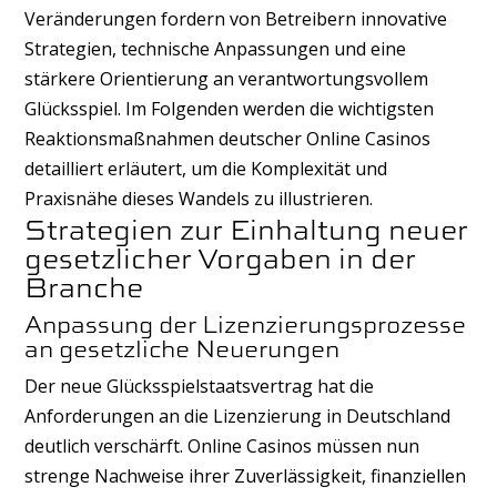
Veränderungen fordern von Betreibern innovative
Strategien, technische Anpassungen und eine
stärkere Orientierung an verantwortungsvollem
Glücksspiel. Im Folgenden werden die wichtigsten
Reaktionsmaßnahmen deutscher Online Casinos
detailliert erläutert, um die Komplexität und
Praxisnähe dieses Wandels zu illustrieren.
Strategien zur Einhaltung neuer
gesetzlicher Vorgaben in der
Branche
Anpassung der Lizenzierungsprozesse
an gesetzliche Neuerungen
Der neue Glücksspielstaatsvertrag hat die
Anforderungen an die Lizenzierung in Deutschland
deutlich verschärft. Online Casinos müssen nun
strenge Nachweise ihrer Zuverlässigkeit, finanziellen