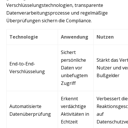
Verschlüsselungstechnologien, transparente
Datenverarbeitungsprozesse und regelmäßige
Überprüfungen sichern die Compliance.
Technologie
Anwendung
Nutzen
Sichert
persönliche
Stärkt das Ver
End-to-End-
Daten vor
Nutzer und ve
Verschlüsselung
unbefugtem
Bußgelder
Zugriff
Erkennt
Verbessert die
Automatisierte
verdächtige
Reaktionsgesc
Datenüberprüfung
Aktivitäten in
auf
Echtzeit
Datenschutzv