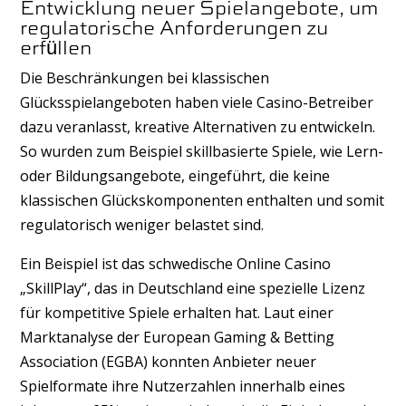
Entwicklung neuer Spielangebote, um
regulatorische Anforderungen zu
erfüllen
Die Beschränkungen bei klassischen
Glücksspielangeboten haben viele Casino-Betreiber
dazu veranlasst, kreative Alternativen zu entwickeln.
So wurden zum Beispiel skillbasierte Spiele, wie Lern-
oder Bildungsangebote, eingeführt, die keine
klassischen Glückskomponenten enthalten und somit
regulatorisch weniger belastet sind.
Ein Beispiel ist das schwedische Online Casino
„SkillPlay“, das in Deutschland eine spezielle Lizenz
für kompetitive Spiele erhalten hat. Laut einer
Marktanalyse der European Gaming & Betting
Association (EGBA) konnten Anbieter neuer
Spielformate ihre Nutzerzahlen innerhalb eines