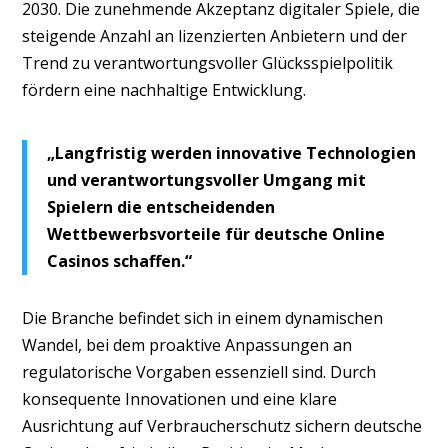
2030. Die zunehmende Akzeptanz digitaler Spiele, die
steigende Anzahl an lizenzierten Anbietern und der
Trend zu verantwortungsvoller Glücksspielpolitik
fördern eine nachhaltige Entwicklung.
„Langfristig werden innovative Technologien
und verantwortungsvoller Umgang mit
Spielern die entscheidenden
Wettbewerbsvorteile für deutsche Online
Casinos schaffen.“
Die Branche befindet sich in einem dynamischen
Wandel, bei dem proaktive Anpassungen an
regulatorische Vorgaben essenziell sind. Durch
konsequente Innovationen und eine klare
Ausrichtung auf Verbraucherschutz sichern deutsche