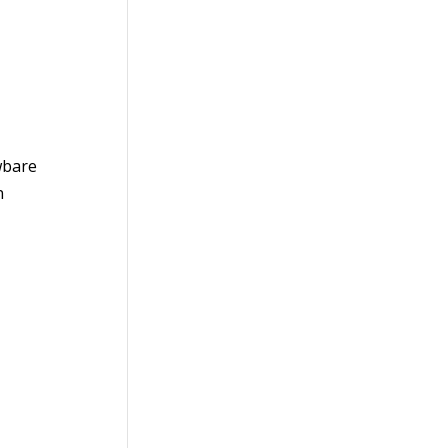
wbare
n