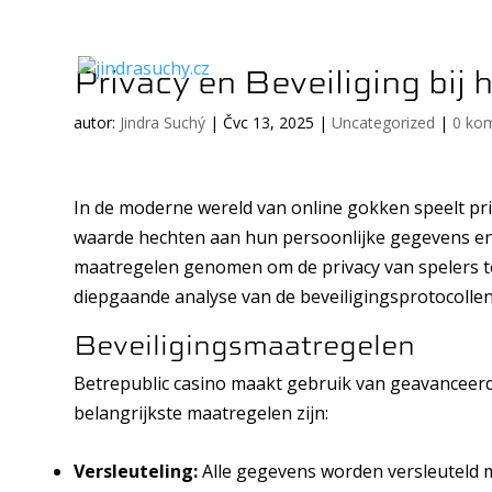
Privacy en Beveiliging bij
autor:
Jindra Suchý
|
Čvc 13, 2025
|
Uncategorized
|
0 ko
In de moderne wereld van online gokken speelt priva
waarde hechten aan hun persoonlijke gegevens en f
maatregelen genomen om de privacy van spelers t
diepgaande analyse van de beveiligingsprotocollen 
Beveiligingsmaatregelen
Betrepublic casino maakt gebruik van geavanceer
belangrijkste maatregelen zijn:
Versleuteling:
Alle gegevens worden versleuteld m