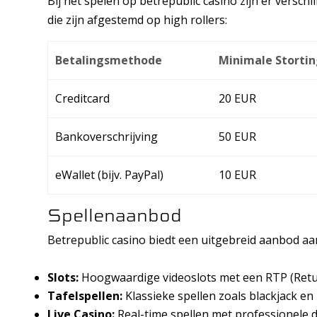
Bij het spelen op betrepublic casino zijn er versch
die zijn afgestemd op high rollers:
Betalingsmethode
Minimale Stortin
Creditcard
20 EUR
Bankoverschrijving
50 EUR
eWallet (bijv. PayPal)
10 EUR
Spellenaanbod
Betrepublic casino biedt een uitgebreid aanbod aa
Slots:
Hoogwaardige videoslots met een RTP (Return
Tafelspellen:
Klassieke spellen zoals blackjack en 
Live Casino:
Real-time spellen met professionele de