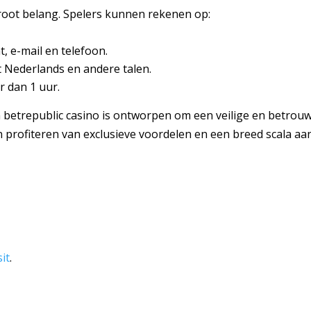
groot belang. Spelers kunnen rekenen op:
t, e-mail en telefoon.
 Nederlands en andere talen.
 dan 1 uur.
n betrepublic casino is ontworpen om een veilige en betrou
en profiteren van exclusieve voordelen en een breed scala aa
sit
.