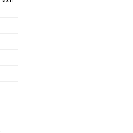
mieten
g