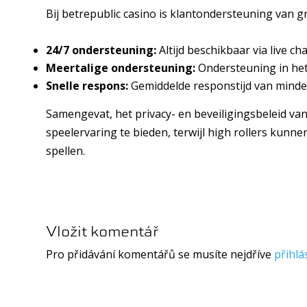
Bij betrepublic casino is klantondersteuning van 
24/7 ondersteuning:
Altijd beschikbaar via live cha
Meertalige ondersteuning:
Ondersteuning in het
Snelle respons:
Gemiddelde responstijd van minder
Samengevat, het privacy- en beveiligingsbeleid va
speelervaring te bieden, terwijl high rollers kunn
spellen.
Vložit komentář
Pro přidávání komentářů se musíte nejdříve
přihlá