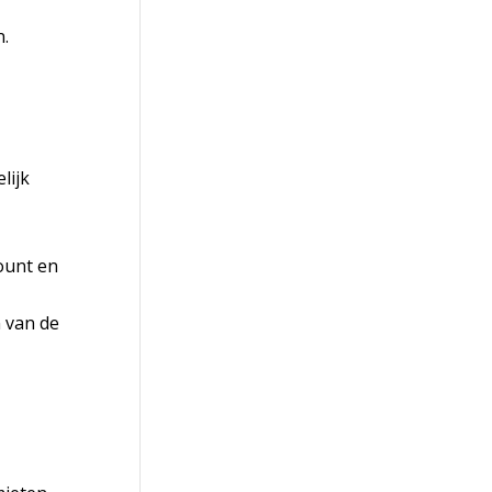
n.
lijk
ount en
 van de