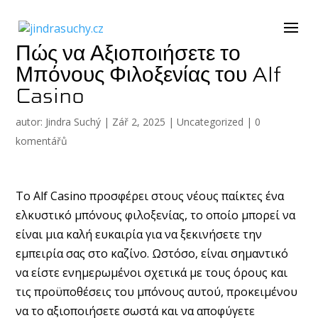
Πώς να Αξιοποιήσετε το
Μπόνους Φιλοξενίας του Alf
Casino
autor:
Jindra Suchý
|
Zář 2, 2025
|
Uncategorized
|
0
komentářů
Το Alf Casino προσφέρει στους νέους παίκτες ένα
ελκυστικό μπόνους φιλοξενίας, το οποίο μπορεί να
είναι μια καλή ευκαιρία για να ξεκινήσετε την
εμπειρία σας στο καζίνο. Ωστόσο, είναι σημαντικό
να είστε ενημερωμένοι σχετικά με τους όρους και
τις προϋποθέσεις του μπόνους αυτού, προκειμένου
να το αξιοποιήσετε σωστά και να αποφύγετε