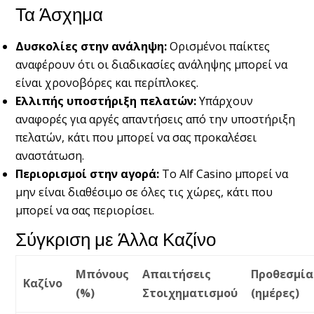
Τα Άσχημα
Δυσκολίες στην ανάληψη:
Ορισμένοι παίκτες
αναφέρουν ότι οι διαδικασίες ανάληψης μπορεί να
είναι χρονοβόρες και περίπλοκες.
Ελλιπής υποστήριξη πελατών:
Υπάρχουν
αναφορές για αργές απαντήσεις από την υποστήριξη
πελατών, κάτι που μπορεί να σας προκαλέσει
αναστάτωση.
Περιορισμοί στην αγορά:
Το Alf Casino μπορεί να
μην είναι διαθέσιμο σε όλες τις χώρες, κάτι που
μπορεί να σας περιορίσει.
Σύγκριση με Άλλα Καζίνο
Μπόνους
Απαιτήσεις
Προθεσμία
Καζίνο
(%)
Στοιχηματισμού
(ημέρες)