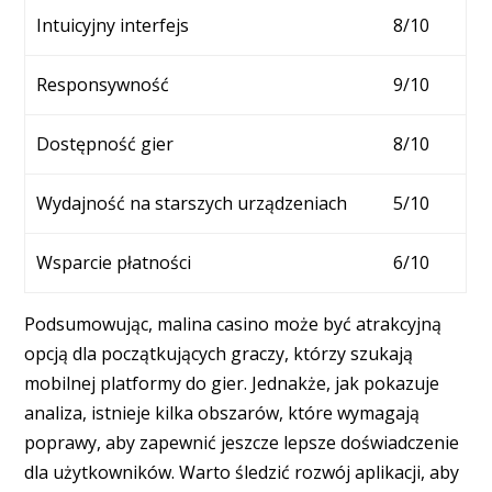
Intuicyjny interfejs
8/10
Responsywność
9/10
Dostępność gier
8/10
Wydajność na starszych urządzeniach
5/10
Wsparcie płatności
6/10
Podsumowując, malina casino może być atrakcyjną
opcją dla początkujących graczy, którzy szukają
mobilnej platformy do gier. Jednakże, jak pokazuje
analiza, istnieje kilka obszarów, które wymagają
poprawy, aby zapewnić jeszcze lepsze doświadczenie
dla użytkowników. Warto śledzić rozwój aplikacji, aby