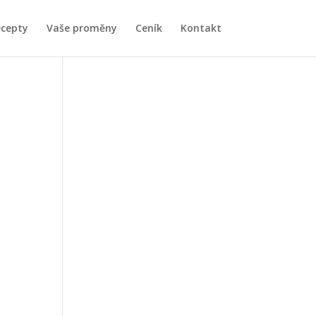
ecepty
Vaše proměny
Ceník
Kontakt