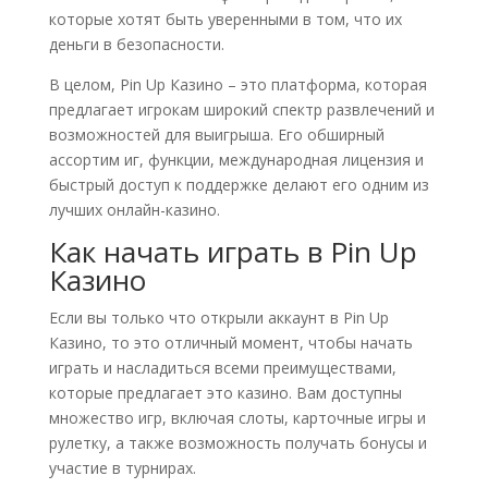
которые хотят быть уверенными в том, что их
деньги в безопасности.
В целом, Pin Up Казино – это платформа, которая
предлагает игрокам широкий спектр развлечений и
возможностей для выигрыша. Его обширный
ассортим иг, функции, международная лицензия и
быстрый доступ к поддержке делают его одним из
лучших онлайн-казино.
Как начать играть в Pin Up
Казино
Если вы только что открыли аккаунт в Pin Up
Казино, то это отличный момент, чтобы начать
играть и насладиться всеми преимуществами,
которые предлагает это казино. Вам доступны
множество игр, включая слоты, карточные игры и
рулетку, а также возможность получать бонусы и
участие в турнирах.