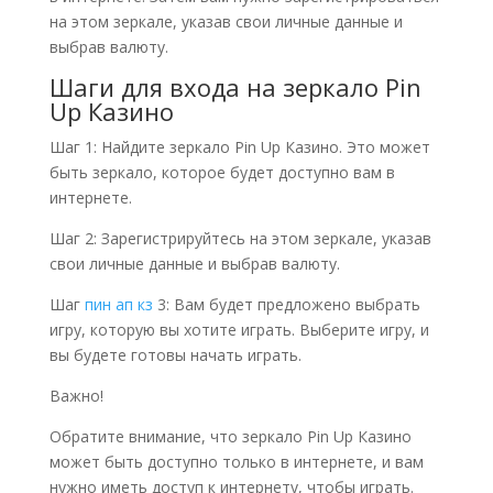
на этом зеркале, указав свои личные данные и
выбрав валюту.
Шаги для входа на зеркало Pin
Up Казино
Шаг 1: Найдите зеркало Pin Up Казино. Это может
быть зеркало, которое будет доступно вам в
интернете.
Шаг 2: Зарегистрируйтесь на этом зеркале, указав
свои личные данные и выбрав валюту.
Шаг
пин ап кз
3: Вам будет предложено выбрать
игру, которую вы хотите играть. Выберите игру, и
вы будете готовы начать играть.
Важно!
Обратите внимание, что зеркало Pin Up Казино
может быть доступно только в интернете, и вам
нужно иметь доступ к интернету, чтобы играть.