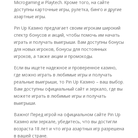
Microgaming и Playtech. Кроме того, на сайте
доступны карточные игры, рулетка, бинго и другие
азартные игры.
Pin Up Казино предлагает своим игрокам широкий
спектр бонусов и акций, чтобы помочь им начать
играть и получать выигрыши. Вам доступны бонусы
для новых игроков, бонусы для постоянных
игроков, а также акции и промокоды.
Если вы ищете надежное и проверенное казино,
где можно играть в любимые игры и получать
реальные выигрыши, то Pin Up Казино – ваш выбор.
Вам доступны официальный сайт и зеркало, где вы
можете играть в любимые игры и получать
выигрыши.
Важно! Перед игрой на официальном сайте Pin Up
Казино или зеркале, убедитесь, что вы достигли
возраста 18 лет и что игра азартных игр разрешена
в вашей стране.