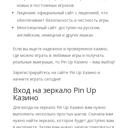
новых и постоянных игроков.
Лицензия: официальный сайт с лицензией, что
обеспечивает безопасность и честность игры.
Многоязычный сайт: доступен на русском,
английском, немецком и других языках.
Если вы ищете надежное и проверенное казино,
где можно играть в любимые игры и получать
реальные выигрыши, то Pin Up Казино – ваш выбор!
Зарегистрируйтесь на сайте Pin Up Казино и
начните играть сегодня!
Вход на зеркало Pin Up
Казино
Для входа на зеркало Pin Up Казино вам нужно
выполнить несколько простых шагов. Сначала вам
нужно найти зеркало, которое будет доступно вам
в интернете. Затем вам нужно зарегистрироваться