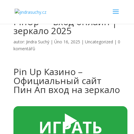
PinUp — вход онлайн │
зеркало 2025
autor:
Jindra Suchý
|
Úno 16, 2025
|
Uncategorized
|
0
komentářů
Pin Up Казино –
Официальный сайт
Пин Ап вход на зеркало
▶️
ИГРАТЬ