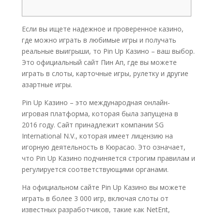
Если вы ищете надежное и проверенное казино,
где можно играть в любимые игры и получать
реальные выигрыши, то Pin Up Казино – ваш выбор.
Это официальный сайт Пин Ап, где вы можете
играть в слоты, карточные игры, рулетку и другие
азартные игры.
Pin Up Казино – это международная онлайн-
игровая платформа, которая была запущена в
2016 году. Сайт принадлежит компании SG
International N.V., которая имеет лицензию на
игорную деятельность в Кюрасао. Это означает,
что Pin Up Казино подчиняется строгим правилам и
регулируется соответствующими органами.
На официальном сайте Pin Up Казино вы можете
играть в более 3 000 игр, включая слоты от
известных разработчиков, такие как NetEnt,