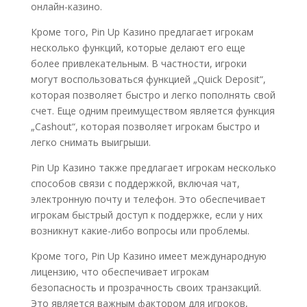
онлайн-казино.
Кроме того, Pin Up Казино предлагает игрокам
несколько функций, которые делают его еще
более привлекательным. В частности, игроки
могут воспользоваться функцией „Quick Deposit“,
которая позволяет быстро и легко пополнять свой
счет. Еще одним преимуществом является функция
„Cashout“, которая позволяет игрокам быстро и
легко снимать выигрыши.
Pin Up Казино также предлагает игрокам несколько
способов связи с поддержкой, включая чат,
электронную почту и телефон. Это обеспечивает
игрокам быстрый доступ к поддержке, если у них
возникнут какие-либо вопросы или проблемы.
Кроме того, Pin Up Казино имеет международную
лицензию, что обеспечивает игрокам
безопасность и прозрачность своих транзакций.
Это является важным фактором для игроков,