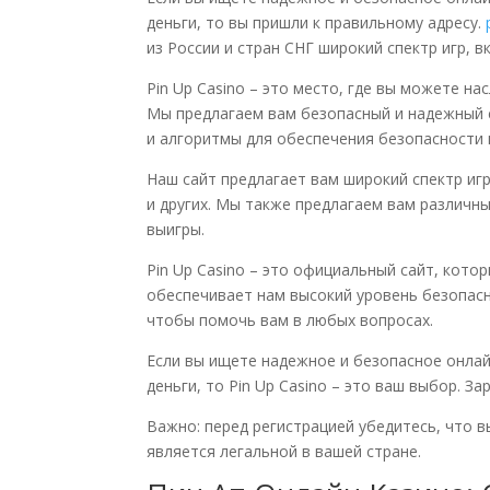
деньги, то вы пришли к правильному адресу.
из России и стран СНГ широкий спектр игр, в
Pin Up Casino – это место, где вы можете на
Мы предлагаем вам безопасный и надежный с
и алгоритмы для обеспечения безопасности
Наш сайт предлагает вам широкий спектр игр
и других. Мы также предлагаем вам различны
выигры.
Pin Up Casino – это официальный сайт, кот
обеспечивает нам высокий уровень безопасн
чтобы помочь вам в любых вопросах.
Если вы ищете надежное и безопасное онлай
деньги, то Pin Up Casino – это ваш выбор. За
Важно: перед регистрацией убедитесь, что в
является легальной в вашей стране.