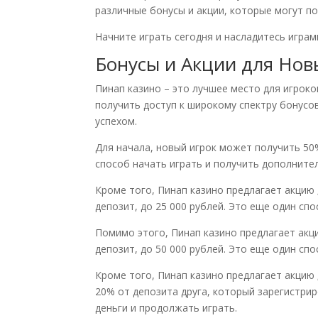
различные бонусы и акции, которые могут по
Начните играть сегодня и насладитесь играми
Бонусы и Акции для Нов
Пинап казино – это лучшее место для игрок
получить доступ к широкому спектру бонусов
успехом.
Для начала, новый игрок может получить 50%
способ начать играть и получить дополнител
Кроме того, Пинап казино предлагает акцию
депозит, до 25 000 рублей. Это еще один сп
Помимо этого, Пинап казино предлагает акци
депозит, до 50 000 рублей. Это еще один сп
Кроме того, Пинап казино предлагает акцию
20% от депозита друга, который зарегистри
деньги и продолжать играть.