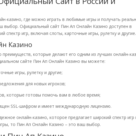
Официальный Сайт в России и
йн-казино, где можно играть в любимые игры и получать реаль
аш выбор. Официальный сайт Пин Ап Онлайн Казино доступен в
ий спектр игр, включая слоты, карточные игры, рулетку и другие
йн Казино
о преимуществ, которые делают его одним из лучших онлайн-ка
ициальном сайте Пин Ап Онлайн Казино вы можете:
очные игры, рулетку и другие;
редложения для новых игроков;
ов, которые готовы помочь вам в любое время;
ищен SSL-шифром и имеет международную лицензию.
дежное онлайн-казино, которое предлагает широкий спектр игр 
игры, то Пин Ап Онлайн Казино – это ваш выбор.