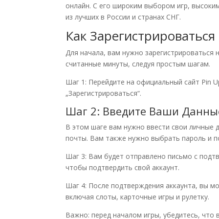
онлайн. С его широким выбором игр, высоки
из лучших в России и странах СНГ.
Как Зарегистрироваться 
Для начала, вам нужно зарегистрироваться 
считанные минуты, следуя простым шагам.
Шаг 1: Перейдите на официальный сайт Pin U
„Зарегистрироваться“.
Шаг 2: Введите Ваши Данны
В этом шаге вам нужно ввести свои личные 
почты. Вам также нужно выбрать пароль и п
Шаг 3: Вам будет отправлено письмо с подт
чтобы подтвердить свой аккаунт.
Шаг 4: После подтверждения аккаунта, вы мо
включая слоты, карточные игры и рулетку.
Важно: перед началом игры, убедитесь, что 