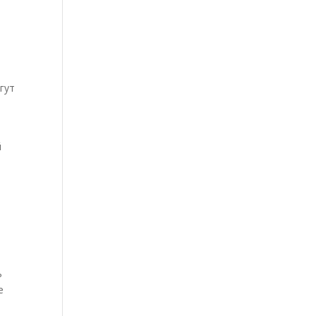
гут
й
ь
е