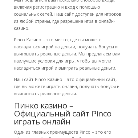
включая регистрацию и вход с помощью
социальных сетей. Наш сайт доступен для игроков
из любой страны, где разрешена игра в онлайн-
казино.
Pinco Казино – это место, где вы можете
насладиться игрой на деньги, получать бонусы и
выигрывать реальные деньги. Мы предлагаем вам
наилучшие условия для игры, чтобы вы могли
насладиться игрой и выиграть реальные деньги.
Наш сайт Pinco Казино – это официальный сайт,
где вы можете играть онлайн, получать бонусы и
выигрывать реальные деньги.
Пинко казино –
Официальный сайт Pinco
играть онлайн
Один из главных преимуществ Pinco – это его