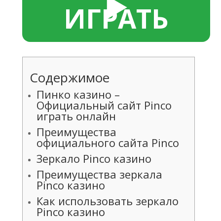
▶️
ИГРАТЬ
Содержимое
Пинко казино –
Официальный сайт Pinco
играть онлайн
Преимущества
официального сайта Pinco
Зеркало Pinco казино
Преимущества зеркала
Pinco казино
Как использовать зеркало
Pinco казино