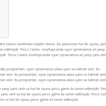
ine kazino tərəfindən təqdim olunur. Bu qazinonun hər bir oyunu, pin
in edilmişdir. Pinco Casino, Azərbaycanda oyun oynamanıza ən yaxşı
lmişdir. Pinco Casino Azərbaycanda oyun oynamanıza ən yaxşı şans veri
yalty proqramları, oyun oynamanıza əlavə şans və təlimat verir. Bu
at verir. Bu proqramlar, oyun oynamanıza əlavə şans və təlimat verir
at verir. Bu proqramlar, oyun oynamanıza əlavə şans və təlimat verir
xşı şans verir və hər bir oyunu pinco game ilə təmin edilmişdir. Pi
ns verir və hər bir oyunu pinco game ilə təmin edilmişdir. Pinco Ca
r və hər bir oyunu pinco game ilə təmin edilmişdir.