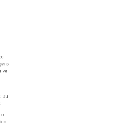
co
 şans
r və
. Bu
.
nco
sino