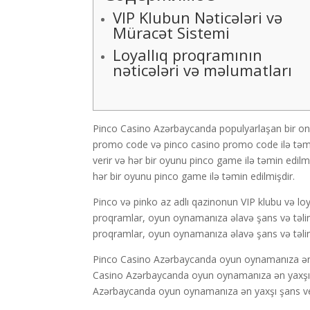
VIP Klubun Nəticələri və
Müracət Sistemi
Loyallıq proqramının
nəticələri və məlumatları
Pinco Casino Azərbaycanda populyarlaşan bir onl
promo code və pinco casino promo code ilə təm
verir və hər bir oyunu pinco game ilə təmin edi
hər bir oyunu pinco game ilə təmin edilmişdir.
Pinco və pinko az adlı qazinonun VIP klubu və lo
proqramlar, oyun oynamanıza əlavə şans və təlim
proqramlar, oyun oynamanıza əlavə şans və təlim
Pinco Casino Azərbaycanda oyun oynamanıza ən ya
Casino Azərbaycanda oyun oynamanıza ən yaxşı şa
Azərbaycanda oyun oynamanıza ən yaxşı şans veri