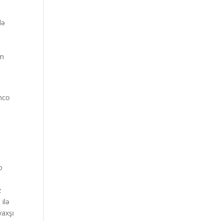
lə
im
inco
o
z
ilə
yaxşı