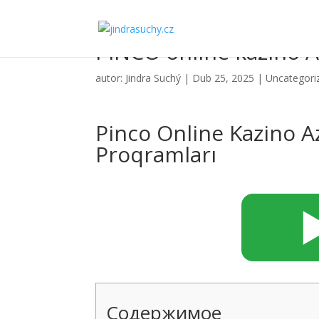
PINCO online kazino 
autor:
Jindra Suchý
|
Dub 25, 2025
|
Uncategori
Pinco Online Kazino A
Proqramları
Содержимое