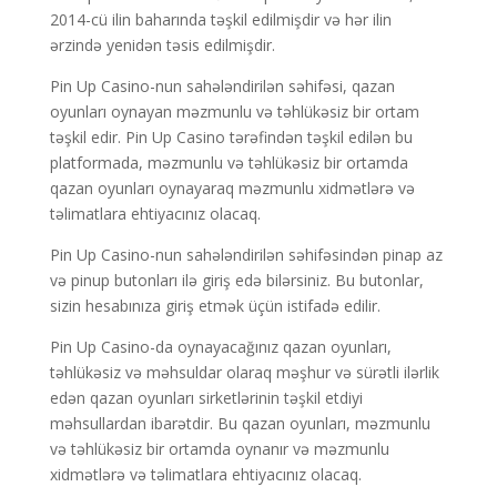
2014-cü ilin baharında təşkil edilmişdir və hər ilin
ərzində yenidən təsis edilmişdir.
Pin Up Casino-nun sahələndirilən səhifəsi, qazan
oyunları oynayan məzmunlu və təhlükəsiz bir ortam
təşkil edir. Pin Up Casino tərəfindən təşkil edilən bu
platformada, məzmunlu və təhlükəsiz bir ortamda
qazan oyunları oynayaraq məzmunlu xidmətlərə və
təlimatlara ehtiyacınız olacaq.
Pin Up Casino-nun sahələndirilən səhifəsindən pinap az
və pinup butonları ilə giriş edə bilərsiniz. Bu butonlar,
sizin hesabınıza giriş etmək üçün istifadə edilir.
Pin Up Casino-da oynayacağınız qazan oyunları,
təhlükəsiz və məhsuldar olaraq məşhur və sürətli ilərlik
edən qazan oyunları sirketlərinin təşkil etdiyi
məhsullardan ibarətdir. Bu qazan oyunları, məzmunlu
və təhlükəsiz bir ortamda oynanır və məzmunlu
xidmətlərə və təlimatlara ehtiyacınız olacaq.