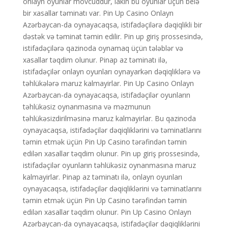
onlayn oyunlar mövcuddur, lakin bu oyunlar üçün belə
bir xasallar təminatı var. Pin Up Casino Onlayn
Azərbaycan-da oynayacaqsa, istifadəçilərə dəqiqlikli bir
dəstək və təminat təmin edilir. Pin up giriş prossesində,
istifadəçilərə qazinoda oynamaq üçün tələblər və
xasallar təqdim olunur. Pinap az təminatı ilə,
istifadəçilər onlayn oyunları oynayarkən dəqiqliklərə və
təhlükələrə maruz kalmayirlar. Pin Up Casino Onlayn
Azərbaycan-da oynayacaqsa, istifadəçilər oyunların
təhlükəsiz oynanmasına və məzmunun
təhlükəsizdirilməsinə maruz kalmayirlar. Bu qazinoda
oynayacaqsa, istifadəçilər dəqiqliklərini və təminatlarını
təmin etmək üçün Pin Up Casino tərəfindən təmin
edilən xasallar təqdim olunur. Pin up giriş prossesində,
istifadəçilər oyunların təhlükəsiz oynanmasına maruz
kalmayirlar. Pinap az təminatı ilə, onlayn oyunları
oynayacaqsa, istifadəçilər dəqiqliklərini və təminatlarını
təmin etmək üçün Pin Up Casino tərəfindən təmin
edilən xasallar təqdim olunur. Pin Up Casino Onlayn
Azərbaycan-da oynayacaqsa, istifadəçilər dəqiqliklərini