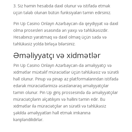
3. Siz həmin hesabda daxil olunur və istifadə etmək
üçün tələb olunan bütün funksiyaları təmin edirsiniz.
Pin Up Casino Onlayn Azərbaycan-da qeydiyyat və daxil
olma prosesleri əsasında ən yaxşı və təhlükəsizdir.
Hesabınızı yaratmaq və daxil olmaq üçün sadə və
təhlükəsiz yolda birləşə bilərsiniz.
Əməliyyatçı və xidmətlər
Pin Up Casino Onlayn Azərbaycan-da əməliyyatçı və
xidmətlər müxtəlif müraciətlər üçün təhlükəsiz və sürətli
həll olunur. Pinup və pinap az platformalarından istifadə
edərək müraciətlərinizə əsaslanaraq əməliyyatçılar
təmin olunur. Pin Up giriş prossesində də əməliyyatçılar
müraciətçilərin əlçatılışını və həllini təmin edir. Bu
xidmətlər ilə müraciətçilər ən sürətli və təhlükəsiz
şəkildə əməliyyatları həll etmək imkanına
kənpləndilidirlər.