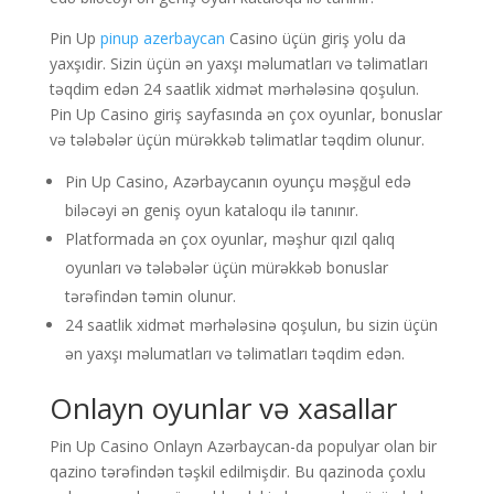
Pin Up
pinup azerbaycan
Casino üçün giriş yolu da
yaxşıdir. Sizin üçün ən yaxşı məlumatları və təlimatları
təqdim edən 24 saatlik xidmət mərhələsinə qoşulun.
Pin Up Casino giriş sayfasında ən çox oyunlar, bonuslar
və tələbələr üçün mürəkkəb təlimatlar təqdim olunur.
Pin Up Casino, Azərbaycanın oyunçu məşğul edə
biləcəyi ən geniş oyun kataloqu ilə tanınır.
Platformada ən çox oyunlar, məşhur qızıl qalıq
oyunları və tələbələr üçün mürəkkəb bonuslar
tərəfindən təmin olunur.
24 saatlik xidmət mərhələsinə qoşulun, bu sizin üçün
ən yaxşı məlumatları və təlimatları təqdim edən.
Onlayn oyunlar və xasallar
Pin Up Casino Onlayn Azərbaycan-da populyar olan bir
qazino tərəfindən təşkil edilmişdir. Bu qazinoda çoxlu