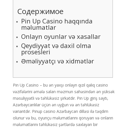
Содержимое
Pin Up Casino haqqında
məlumatlar
Onlayn oyunlar və xasallar
Qeydiyyat və daxil olma
prosesleri
Əməliyyatçı və xidmətlər
Pin Up Casino – bu ən yaxşı onlayn qızıl qalıq casino
vəzifələrini əmələ salan məzmun sahəsindən ən yüksək
məsuliyyətli və təhlükəsiz şirkətdir. Pin Up giriş saytı,
Azərbaycanlılar üçün ən uyğun və ən təhlükəsiz
variantdır. Pinup casino Azərbaycan dilləsi ilə təqdim
olunur və bu, oyunçu məlumatlarını qoruyan və onların
məlumatlarını təhlükəsiz şərtlərdə saxlayan bir