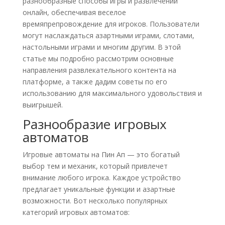
разнообразные способы игры и развлечений
онлайн, обеспечивая веселое
времяпрепровождение для игроков. Пользователи
могут наслаждаться азартными играми, слотами,
настольными играми и многим другим. В этой
статье мы подробно рассмотрим основные
направления развлекательного контента на
платформе, а также дадим советы по его
использованию для максимального удовольствия и
выигрышей.
Разнообразие игровых
автоматов
Игровые автоматы на Пин Ап — это богатый
выбор тем и механик, который привлечет
внимание любого игрока. Каждое устройство
предлагает уникальные функции и азартные
возможности. Вот несколько популярных
категорий игровых автоматов: