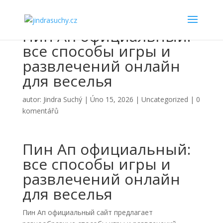
Пин Ап официальный:
все способы игры и
развлечений онлайн
для веселья
autor:
Jindra Suchý
|
Úno 15, 2026
|
Uncategorized
|
0
komentářů
Пин Ап официальный:
все способы игры и
развлечений онлайн
для веселья
Пин Ап официальный сайт предлагает