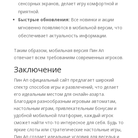
сенсорных экранов, делает игру комфортной и
приятной.
Быстрые обновления:
Все новинки и акции
мгновенно появляются в мобильной версии, что
обеспечивает актуальность информации.
Таким образом, мобильная версия Пин Ап
отвечает всем требованиям современных игроков.
Заключение
Пин Ап официальный сайт предлагает широкий
спектр способов игры и развлечений, что делает
его идеальным местом для онлайн-азарта.
Благодаря разнообразным игровым автоматам,
настольным играм, привлекательным бонусам и
удобной мобильной платформе, каждый игрок
сможет найти что-то интересное для себя. Будь то
яркие слоты или стратегические настольные игры,
Пин Ап создает идеальные условия для веселья и