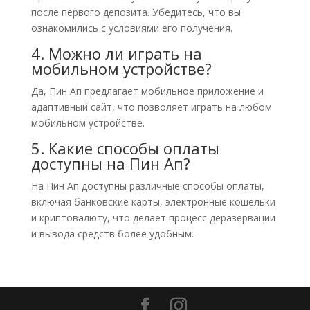
после первого депозита. Убедитесь, что вы
ознакомились с условиями его получения.
4. Можно ли играть на
мобильном устройстве?
Да, Пин Ап предлагает мобильное приложение и
адаптивный сайт, что позволяет играть на любом
мобильном устройстве.
5. Какие способы оплаты
доступны на Пин Ап?
На Пин Ап доступны различные способы оплаты,
включая банковские карты, электронные кошельки
и криптовалюту, что делает процесс дepaзервации
и вывода средств более удобным.