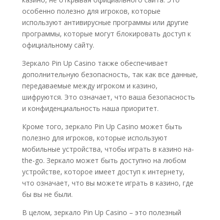
особенно полезно для игроков, которые
используют антивирусные программы или другие
программы, которые могут блокировать доступ к
официальному сайту.
Зеркало Pin Up Casino также обеспечивает
дополнительную безопасность, так как все данные,
передаваемые между игроком и казино,
шифруются. Это означает, что ваша безопасность
и конфиденциальность наша приоритет.
Кроме того, зеркало Pin Up Casino может быть
полезно для игроков, которые используют
мобильные устройства, чтобы играть в казино на-
the-go. Зеркало может быть доступно на любом
устройстве, которое имеет доступ к интернету,
что означает, что вы можете играть в казино, где
бы вы не были.
В целом, зеркало Pin Up Casino – это полезный