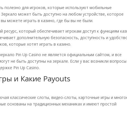
ыть полезно для игроков, которые используют мобильные
o. Зеркало может быть доступно на любом устройстве, которое
 вы можете играть в казино, где бы вы не были.
ный ресурс, который обеспечивает игрокам доступ к функциям каз
ечивает дополнительную безопасность, доступность и удобство
ов, которые хотят играть в казино.
еркало Pin Up Casino не является официальным сайтом, и все
огут не быть доступны на зеркале. Если у вас возникли вопросы
ржке Pin Up Casino.
гры и Какие Payouts
ключая классические слоты, видео-слоты, карточные игры и много
торые основаны на традиционных механиках и имеют простой