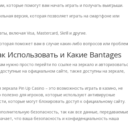
ии, которые помогут вам начать играть и получать выигрыши.
льная версия, которая позволяет играть на смартфоне или
 включая Visa, Mastercard, Skrill и другие.
 которая поможет вам в случае каких-либо вопросов или проблем
Как Использовать и Какие Вantages
вам нужно просто перейти по ссылке на зеркало и авторизоватьс
, доступные на официальном сайте, также доступны на зеркале,
зеркала Pin Up Casino – это возможность играть в казино, не
 полезно для игроков, которые используют антивирусные
ти, которые могут блокировать доступ к официальному сайту.
дополнительную безопасность, так как все данные, передаваемы
начает, что ваша безопасность и конфиденциальность наша