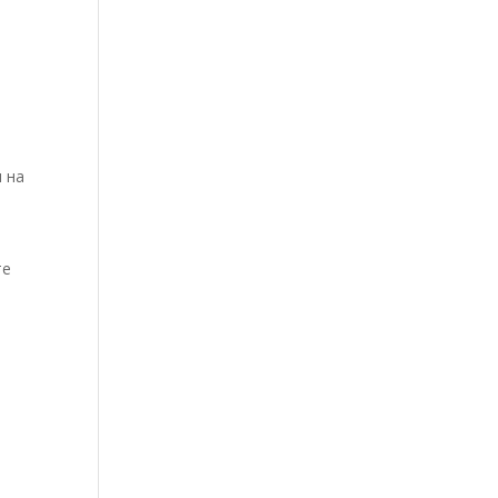
ы на
те