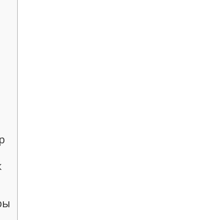
p
к
ры