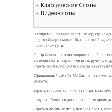
Классические Слоты
Видео-слоты
В современном мире азартных игр, где кажд
надежный игрок может быть сложной задачей
правильном пути.
Pin Up Casino – это популярное онлайн-кази
включая слоты, карточные игры, рулетку и др
играть онлайн, получать бонусы и выигрыват
Официальный сайт Pin Up Casino – это место,
можете:
зарегистрироваться и начать играть онлайн;
получить бонусы и дополнительные преимущ
играть в любимые игры, включая слоты, карто