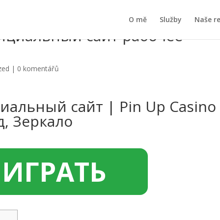
O mě
Služby
Naše r
ициальный сайт рабочее
zed
|
0 komentářů
альный сайт | Pin Up Casino
д, Зеркало
️ ИГРАТЬ