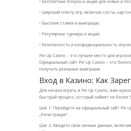
• Бесплатные бонусы и акции для новых и по
• Широкий спектр игр, включая слоты, карточ
• Высокие ставки и выигрыши;
• Регулярные турниры и акции;
• Безопасность и конфиденциальность игрок
Pin Up Casino – это лучшее место для игрок
Официальный сайт Pin Up Casino – это безоп
получать реальные выигрыши.
Вход в Казино: Как Заре
Для начала играть в Pin Up Casino, вам нуж
быстрый процесс, который займет не более 5
Шаг 1: Перейдите на официальный сайт Pin Up
„Регистрация“.
Шаг 2: Введите свои личные данные, включа