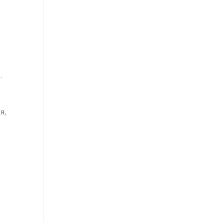
.
я,
е