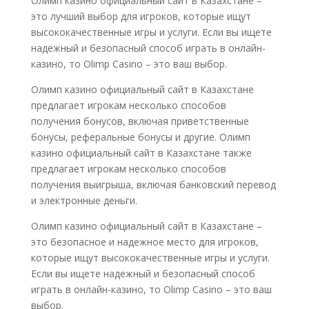
Олимп казино официальный сайт в Казахстане –
это лучший выбор для игроков, которые ищут
высококачественные игры и услуги. Если вы ищете
надежный и безопасный способ играть в онлайн-
казино, то Olimp Casino – это ваш выбор.
Олимп казино официальный сайт в Казахстане
предлагает игрокам несколько способов
получения бонусов, включая приветственные
бонусы, реферальные бонусы и другие. Олимп
казино официальный сайт в Казахстане также
предлагает игрокам несколько способов
получения выигрыша, включая банковский перевод
и электронные деньги.
Олимп казино официальный сайт в Казахстане –
это безопасное и надежное место для игроков,
которые ищут высококачественные игры и услуги.
Если вы ищете надежный и безопасный способ
играть в онлайн-казино, то Olimp Casino – это ваш
выбор.