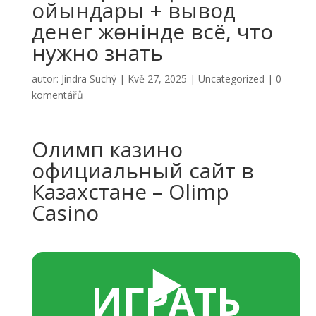
ойындары + вывод
денег жөнінде всё, что
нужно знать
autor:
Jindra Suchý
|
Kvě 27, 2025
|
Uncategorized
|
0
komentářů
Олимп казино
официальный сайт в
Казахстане – Olimp
Casino
▶️
ИГРАТЬ