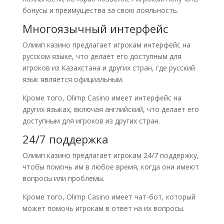
бонусы и преимущества за свою лояльность.
Многоязычный интерфейс
Олимп казино предлагает игрокам интерфейс на
русском языке, что делает его доступным для
игроков из Казахстана и других стран, где русский
язык является официальным.
Кроме того, Olimp Casino имеет интерфейс на
других языках, включая английский, что делает его
доступным для игроков из других стран.
24/7 поддержка
Олимп казино предлагает игрокам 24/7 поддержку,
чтобы помочь им в любое время, когда они имеют
вопросы или проблемы.
Кроме того, Olimp Casino имеет чат-бот, который
может помочь игрокам в ответ на их вопросы.