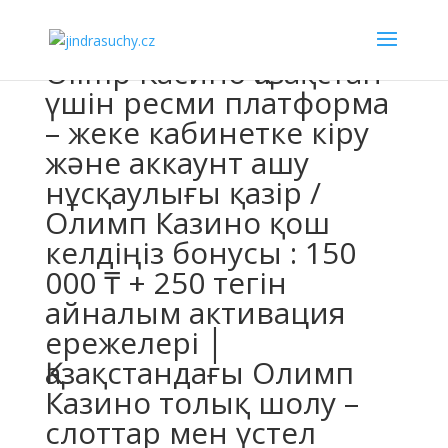
Olimp Касино Қазақстан
үшін ресми платформа
– жеке кабинетке кіру
және аккаунт ашу
нұсқаулығы қазір /
Олимп Казино қош
келдіңіз бонусы : 150
000 ₸ + 250 тегін
айналым активация
ережелері │
Қазақстандағы Олимп
Казино толық шолу –
слоттар мен үстел