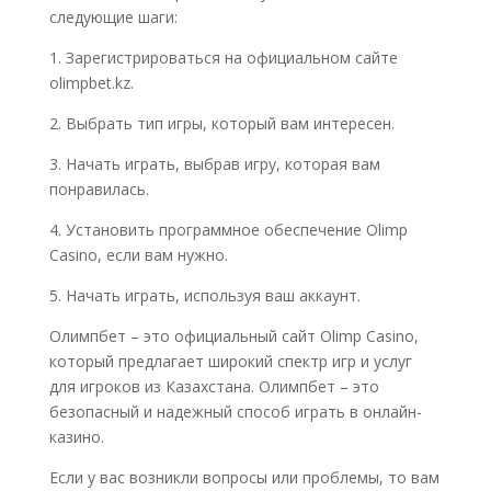
следующие шаги:
1. Зарегистрироваться на официальном сайте
olimpbet.kz.
2. Выбрать тип игры, который вам интересен.
3. Начать играть, выбрав игру, которая вам
понравилась.
4. Установить программное обеспечение Olimp
Casino, если вам нужно.
5. Начать играть, используя ваш аккаунт.
Олимпбет – это официальный сайт Olimp Casino,
который предлагает широкий спектр игр и услуг
для игроков из Казахстана. Олимпбет – это
безопасный и надежный способ играть в онлайн-
казино.
Если у вас возникли вопросы или проблемы, то вам