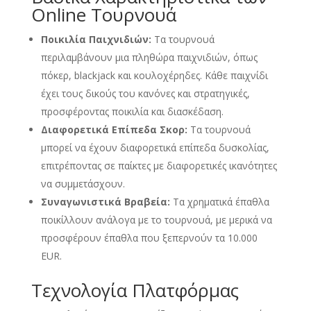
Online Τουρνουά
Ποικιλία Παιχνιδιών:
Τα τουρνουά
περιλαμβάνουν μια πληθώρα παιχνιδιών, όπως
πόκερ, blackjack και κουλοχέρηδες. Κάθε παιχνίδι
έχει τους δικούς του κανόνες και στρατηγικές,
προσφέροντας ποικιλία και διασκέδαση.
Διαφορετικά Επίπεδα Σκορ:
Τα τουρνουά
μπορεί να έχουν διαφορετικά επίπεδα δυσκολίας,
επιτρέποντας σε παίκτες με διαφορετικές ικανότητες
να συμμετάσχουν.
Συναγωνιστικά Βραβεία:
Τα χρηματικά έπαθλα
ποικίλλουν ανάλογα με το τουρνουά, με μερικά να
προσφέρουν έπαθλα που ξεπερνούν τα 10.000
EUR.
Τεχνολογία Πλατφόρμας