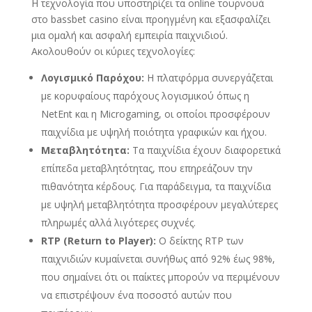
Η τεχνολογία που υποστηρίζει τα online τουρνουά
στο bassbet casino είναι προηγμένη και εξασφαλίζει
μια ομαλή και ασφαλή εμπειρία παιχνιδιού.
Ακολουθούν οι κύριες τεχνολογίες:
Λογισμικό Παρόχου:
Η πλατφόρμα συνεργάζεται
με κορυφαίους παρόχους λογισμικού όπως η
NetEnt και η Microgaming, οι οποίοι προσφέρουν
παιχνίδια με υψηλή ποιότητα γραφικών και ήχου.
Μεταβλητότητα:
Τα παιχνίδια έχουν διαφορετικά
επίπεδα μεταβλητότητας, που επηρεάζουν την
πιθανότητα κέρδους. Για παράδειγμα, τα παιχνίδια
με υψηλή μεταβλητότητα προσφέρουν μεγαλύτερες
πληρωμές αλλά λιγότερες συχνές.
RTP (Return to Player):
Ο δείκτης RTP των
παιχνιδιών κυμαίνεται συνήθως από 92% έως 98%,
που σημαίνει ότι οι παίκτες μπορούν να περιμένουν
να επιστρέψουν ένα ποσοστό αυτών που