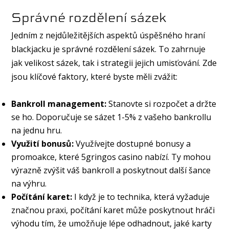
Správné rozdělení sázek
Jedním z nejdůležitějších aspektů úspěšného hraní
blackjacku je správné rozdělení sázek. To zahrnuje
jak velikost sázek, tak i strategii jejich umisťování. Zde
jsou klíčové faktory, které byste měli zvážit:
Bankroll management:
Stanovte si rozpočet a držte
se ho. Doporučuje se sázet 1-5% z vašeho bankrollu
na jednu hru.
Využití bonusů:
Využívejte dostupné bonusy a
promoakce, které 5gringos casino nabízí. Ty mohou
výrazně zvýšit váš bankroll a poskytnout další šance
na výhru.
Počítání karet:
I když je to technika, která vyžaduje
značnou praxi, počítání karet může poskytnout hráči
výhodu tím, že umožňuje lépe odhadnout, jaké karty