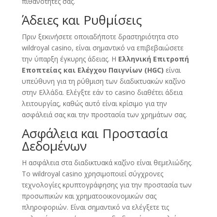
πιθανότητές σας.
Άδειες και Ρυθμίσεις
Πριν ξεκινήσετε οποιαδήποτε δραστηριότητα στο
wildroyal casino, είναι σημαντικό να επιβεβαιώσετε
την ύπαρξη έγκυρης άδειας. Η
Ελληνική Επιτροπή
Εποπτείας και Ελέγχου Παιγνίων (HGC)
είναι
υπεύθυνη για τη ρύθμιση των διαδικτυακών καζίνο
στην Ελλάδα. Ελέγξτε εάν το casino διαθέτει άδεια
λειτουργίας, καθώς αυτό είναι κρίσιμο για την
ασφάλειά σας και την προστασία των χρημάτων σας.
Ασφάλεια και Προστασία
Δεδομένων
Η ασφάλεια στα διαδικτυακά καζίνο είναι θεμελιώδης.
Το wildroyal casino χρησιμοποιεί σύγχρονες
τεχνολογίες κρυπτογράφησης για την προστασία των
προσωπικών και χρηματοοικονομικών σας
πληροφοριών. Είναι σημαντικό να ελέγξετε τις