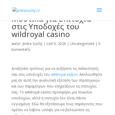
Μυστικά για Επιτυχία
στις Υποδοχές του
wildroyal casino
autor:
Jindra Suchý
|
Led 9, 2026
|
Uncategorized
|
0
komentářů
Αναζητάτε τρόπους για να αυξήσετε τις πιθανότητές
σας στις υποδοχές του
wildroyal καζίνο
; Ακολουθήστε
μας σε αυτή την αναλυτική εξέταση των στρατηγικών
και των παραμέτρων που επηρεάζουν τις επιτυχίες
σας. Το wildroyal casino προσφέρει μια ποικιλία
υποδοχών, αλλά η επιτυχία δεν είναι πάντα
εγγυημένη. Εδώ θα εξετάσουμε τους παράγοντες που
πρέπει να λάβετε υπόψη για να βελτιώσετε τις