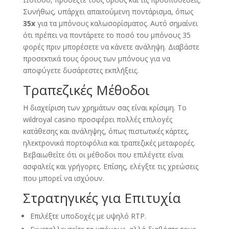
Συνήθως, υπάρχει απαιτούμενη ποντάρισμα, όπως
35x
για τα μπόνους καλωσορίσματος. Αυτό σημαίνει
ότι πρέπει να ποντάρετε το ποσό του μπόνους 35
φορές πριν μπορέσετε να κάνετε ανάληψη. Διαβάστε
προσεκτικά τους όρους των μπόνους για να
αποφύγετε δυσάρεστες εκπλήξεις.
Τραπεζικές Μέθοδοι
Η διαχείριση των χρημάτων σας είναι κρίσιμη. Το
wildroyal casino προσφέρει πολλές επιλογές
κατάθεσης και ανάληψης, όπως πιστωτικές κάρτες,
ηλεκτρονικά πορτοφόλια και τραπεζικές μεταφορές.
Βεβαιωθείτε ότι οι μέθοδοι που επιλέγετε είναι
ασφαλείς και γρήγορες. Επίσης, ελέγξτε τις χρεώσεις
που μπορεί να ισχύουν.
Στρατηγικές για Επιτυχία
Επιλέξτε υποδοχές με υψηλό RTP.