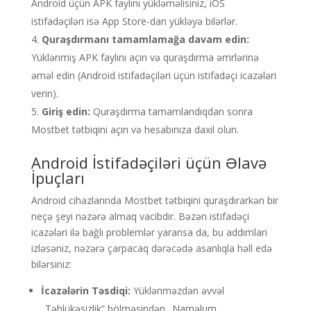
Android üçün APK faylını yükləməlisiniz, iOS
istifadəçiləri isə App Store-dan yükləyə bilərlər.
Quraşdırmanı tamamlamağa davam edin:
Yüklənmiş APK faylını açın və quraşdırma əmrlərinə
əməl edin (Android istifadəçiləri üçün istifadəçi icazələri
verin).
Giriş edin:
Quraşdırma tamamlandıqdan sonra
Mostbet tətbiqini açın və hesabınıza daxil olun.
Android İstifadəçiləri üçün Əlavə
İpuçları
Android cihazlarında Mostbet tətbiqini quraşdırarkən bir
neçə şeyi nəzərə almaq vacibdir. Bəzən istifadəçi
icazələri ilə bağlı problemlər yaransa da, bu addımları
izləsəniz, nəzərə çarpacaq dərəcədə asanlıqla həll edə
bilərsiniz:
İcazələrin Təsdiqi:
Yüklənməzdən əvvəl
„Təhlükəsizlik“ bölməsindən „Naməlum