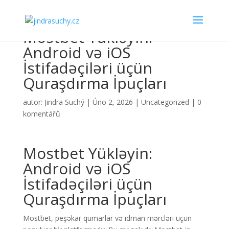
Mostbet Yükləyin:
Android və iOS
İstifadəçiləri üçün
Quraşdırma İpuçları
autor:
Jindra Suchý
|
Úno 2, 2026
|
Uncategorized
|
0
komentářů
Mostbet Yükləyin:
Android və iOS
İstifadəçiləri üçün
Quraşdırma İpuçları
Mostbet, peşəkar qumarlar və idman mərcləri üçün