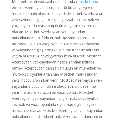
Mostbet rəsmi veb-saytından istifadə
mostbet app
etmək, Azerbaycan danışanlar üçün ən yaxşı və
mürəkkəb nəticələrə imkan verir. Mostbet Azerbaycan
veb-saytından giriş etmək, qeydiyyatdan keçmək və
yaxşı oyunlarla oynamaq üçün ən yaxın məkanınız
olacaq. Mostbet Azerbaycan veb-saytından
nəticələrindən istifadə etmək, qazanma şansınızı
artırmaq üçün ən yaxşı yoldur. Mostbet Azerbaycan
veb-saytından giriş etmək üçün mostbet.az adresini
keçirə bilərsiz və qeydiyyatdan keçə bilərsiz. Mostbet
Azerbaycan veb-saytından nəticələrindən istifadə
etmək, Azerbaycan danışanları üçün ən mürəkkəb və
mürəkkəb oyunlarla tanınan Mostbet markasından
yaxşı nəticələrə imkan verir. Mostbet Azerbaycan veb-
saytından nəticələrindən istifadə etmək, qazanma
şansınızı artırmaq üçün ən yaxşı yoldur. Mostbet
Azerbaycan veb-saytından giriş etmək, qeydiyyatdan
keçmək və yaxşı oyunlarla oynamaq üçün ən yaxın
məkanınız olacaq. Mostbet Azerbaycan veb-saytından
nəticələrindən istifadə etmək, Azerbaycan danışanları