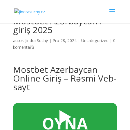
Mostbet Azərbaycan :
giriş 2025
autor:
Jindra Suchý
|
Pro 28, 2024
|
Uncategorized
|
0
komentářů
Mostbet Azerbaycan
Online Giriş – Rəsmi Veb-
sayt
▶️
OYNA