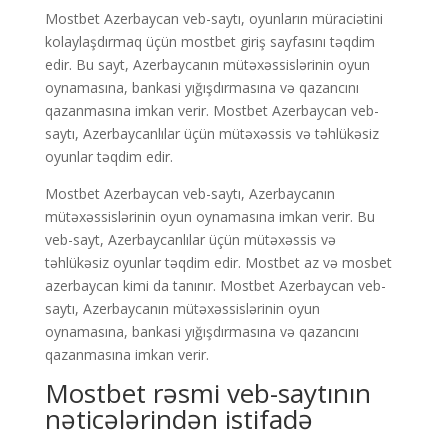
Mostbet Azerbaycan veb-saytı, oyunların müraciətini
kolaylaşdırmaq üçün mostbet giriş sayfasını təqdim
edir. Bu sayt, Azerbaycanın mütəxəssislərinin oyun
oynamasına, bankasi yığışdırmasına və qazancını
qazanmasına imkan verir. Mostbet Azerbaycan veb-
saytı, Azerbaycanlılar üçün mütəxəssis və təhlükəsiz
oyunlar təqdim edir.
Mostbet Azerbaycan veb-saytı, Azerbaycanın
mütəxəssislərinin oyun oynamasına imkan verir. Bu
veb-sayt, Azerbaycanlılar üçün mütəxəssis və
təhlükəsiz oyunlar təqdim edir. Mostbet az və mosbet
azerbaycan kimi da tanınır. Mostbet Azerbaycan veb-
saytı, Azerbaycanın mütəxəssislərinin oyun
oynamasına, bankasi yığışdırmasına və qazancını
qazanmasına imkan verir.
Mostbet rəsmi veb-saytının
nəticələrindən istifadə