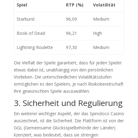
Spiel
RTP (%)
Volatilität
Starburst
96,09
Medium
Book of Dead
96,21
High
Lightning Roulette
97,30
Medium
Die Vielfalt der Spiele garantiert, dass für jeden Spieler
etwas dabei ist, unabhängig von den persönlichen
Vorlieben. Die unterschiedlichen Volatilitätsstufen
ermöglichen es den Spielern, je nach Risikobereitschaft
ihre gewünschten Spiele auszuwählen.
3. Sicherheit und Regulierung
Ein weiterer wichtiger Aspekt, der das Spinoloco Casino
auszeichnet, ist die Sicherheit. Die Plattform ist von der
GGL (Gemeinsame Glücksspielbehörde der Länder)
lizenziert, was bedeutet, dass sie strengen