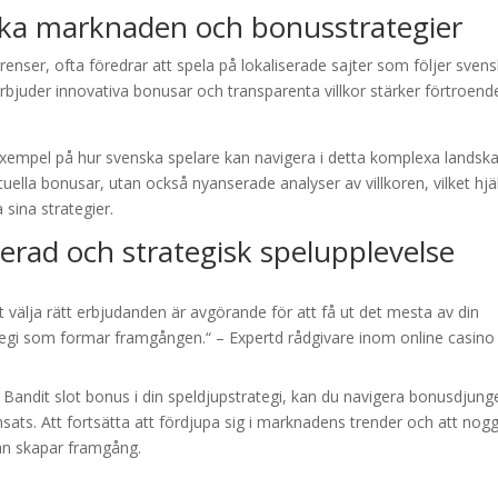
ska marknaden och bonusstrategier
erenser, ofta föredrar att spela på lokaliserade sajter som följer sven
rbjuder innovativa bonusar och transparenta villkor stärker förtroend
exempel på hur svenska spelare kan navigera i detta komplexa landska
uella bonusar, utan också nyanserade analyser av villkoren, vilket hjä
 sina strategier.
erad och strategisk spelupplevelse
t välja rätt erbjudanden är avgörande för att få ut det mesta av din
ategi som formar framgången.“ – Expertd rådgivare inom online casino
 Bandit slot bonus i din speldjupstrategi, kan du navigera bonusdjung
sats. Att fortsätta att fördjupa sig i marknadens trender och att nog
dan skapar framgång.