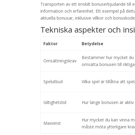
Transporten av ett enskilt bonuserbjudande till e
information och erfarenhet. Ett exempel på dett
aktuella bonusar, inklusive villkor och bonuskoder
Tekniska aspekter och ins
Faktor
Betydelse
Bestämmer hur mycket du m
Omsättningskrav
omsätta bonusen till riktiga
Spelutbud
Vilka spel är tillåtna att s
Giltighetstid
Hur länge bonusen är aktiv 
Hur mycket du kan vinna m
Maxvinst
måste möta ytterligare krav