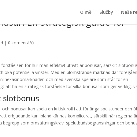
O mě
Služby
Naše r
usar: En strategisk guide för
ed
|
0 komentářů
förståelsen för hur man effektivt utnyttjar bonusar, särskilt slotbonu
och öka potentiella vinster. Med en blomstrande marknad där föregåe
i onlinekasinomarknaden och med svenska spelare som står för en
t att ha en strategisk förståelse för vilka bonusar som ger verkligt v
tt slotbonus
och bonusar kan spela en kritisk roll i att förlänga spelstunder och ö
a rätt erbjudande kan ibland kännas komplicerat, särskilt när reglerna ä
ofta begrepp som omsättningskrav, spelutbudsbegränsningar och bonu