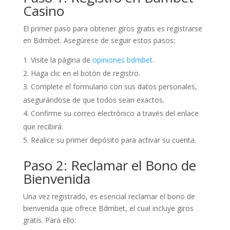
Casino
El primer paso para obtener giros gratis es registrarse
en Bdmbet. Asegúrese de seguir estos pasos:
Visite la página de
opiniones bdmbet
.
Haga clic en el botón de registro.
Complete el formulario con sus datos personales,
asegurándose de que todos sean exactos.
Confirme su correo electrónico a través del enlace
que recibirá.
Realice su primer depósito para activar su cuenta.
Paso 2: Reclamar el Bono de
Bienvenida
Una vez registrado, es esencial reclamar el bono de
bienvenida que ofrece Bdmbet, el cual incluye giros
gratis. Para ello: