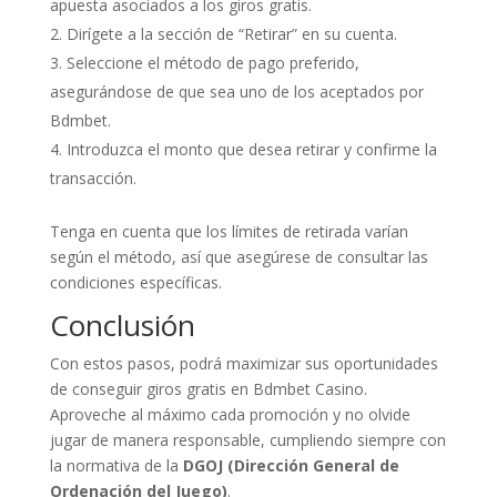
apuesta asociados a los giros gratis.
Dirígete a la sección de “Retirar” en su cuenta.
Seleccione el método de pago preferido,
asegurándose de que sea uno de los aceptados por
Bdmbet.
Introduzca el monto que desea retirar y confirme la
transacción.
Tenga en cuenta que los límites de retirada varían
según el método, así que asegúrese de consultar las
condiciones específicas.
Conclusión
Con estos pasos, podrá maximizar sus oportunidades
de conseguir giros gratis en Bdmbet Casino.
Aproveche al máximo cada promoción y no olvide
jugar de manera responsable, cumpliendo siempre con
la normativa de la
DGOJ (Dirección General de
Ordenación del Juego)
.