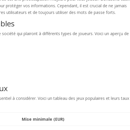
ur protéger vos informations. Cependant, il est crucial de ne jamais
s utilisateurs et de toujours utiliser des mots de passe forts.
ibles
société qui plairont à différents types de joueurs. Voici un aperçu de
eux
ntiel à considérer. Voici un tableau des jeux populaires et leurs taux
Mise minimale (EUR)