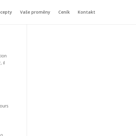
ecepty
Vaše proměny
Ceník
Kontakt
tion
 il
jours
no