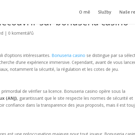
O mě
Služby
Naše r
découvrir sur bonuseria casino
ed
|
0 komentářů
li d’options intéressantes.
Bonuseria casino
se distingue par sa sélec
recherche d’une expérience immersive. Cependant, avant de vous lancer,
iaux, notamment la sécurité, la régulation et les cotes de jeu.
t primordial de vérifier sa licence. Bonuseria casino opère sous la
ux (ANJ)
, garantissant que le site respecte les normes de sécurité et
voir confiance dans la transparence des jeux proposés, mais il est tou
ères est une préoccupation majeure pour tout joueur. Bonuseria casi