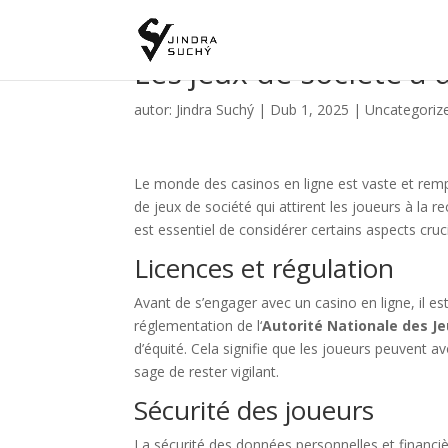
Les jeux de société à 
autor:
Jindra Suchý
|
Dub 1, 2025
|
Uncategoriz
Le monde des casinos en ligne est vaste et remp
de jeux de société qui attirent les joueurs à la 
est essentiel de considérer certains aspects cruc
Licences et régulation
Avant de s’engager avec un casino en ligne, il es
réglementation de l‘
Autorité Nationale des Je
d’équité. Cela signifie que les joueurs peuvent a
sage de rester vigilant.
Sécurité des joueurs
La sécurité des données personnelles et financi