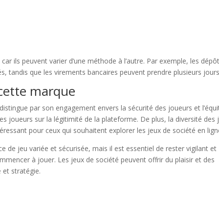
, car ils peuvent varier d’une méthode à l’autre. Par exemple, les dépô
s, tandis que les virements bancaires peuvent prendre plusieurs jours
cette marque
 distingue par son engagement envers la sécurité des joueurs et l’équi
s joueurs sur la légitimité de la plateforme. De plus, la diversité des 
éressant pour ceux qui souhaitent explorer les jeux de société en lign
de jeu variée et sécurisée, mais il est essentiel de rester vigilant et
mencer à jouer. Les jeux de société peuvent offrir du plaisir et des
 et stratégie.