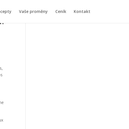
ecepty
Vaše proměny
Ceník
Kontakt
ur
s,
os
une
ux