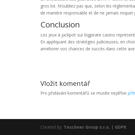
gros lot. N’oubliez pas que, selon les réglementat
de manière responsable et de ne jamais risquer
Conclusion
Les jeux à jackpot sur bigpirate casino représen
En appliquant des stratégies judicieuses, en cho
améliorer vos chances de succès dans cette aven
Vložit komentář
Pro přidávání komentářů se musíte nejdříve
přih
Created by:
Teschner Group s.r.o. |
GDPR