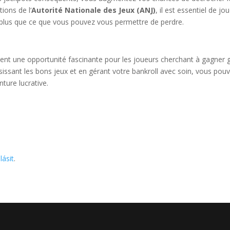
ions de l‘
Autorité Nationale des Jeux (ANJ)
, il est essentiel de jo
 plus que ce que vous pouvez vous permettre de perdre.
tent une opportunité fascinante pour les joueurs cherchant à gagner 
isissant les bons jeux et en gérant votre bankroll avec soin, vous pou
ture lucrative.
lásit
.