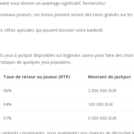
vent vous donner un avantage significatif. Recherchez :
uveaux joueurs, ces bonus peuvent inclure des tours gratuits sur les
s offres spéciales qui peuvent booster votre bankroll.
nts jeux à jackpot disponibles sur bigpirate casino pour faire des choix
ristiques de quelques jeux populaires :
Taux de retour au joueur (RTP)
Montant du jackpot
96%
2 000 000 EUR
94%
100 000 EUR
97%
5 000 000 EUR
es jackpots conséquents, vous augmentez vos chances de décrocher l