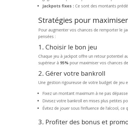
Jackpots fixes :
Ce sont des montants prédéf
Stratégies pour maximiser
Pour augmenter vos chances de remporter le jackpo
pensées :
1. Choisir le bon jeu
Chaque jeu à jackpot offre un retour potentiel au
supérieur à
95%
pour maximiser vos chances de
2. Gérer votre bankroll
Une gestion rigoureuse de votre budget de jeu es
Fixez un montant maximum à ne pas dépasser
Divisez votre bankroll en mises plus petites p
Évitez de jouer sous l’influence de l’alcool, ce
3. Profiter des bonus et prom