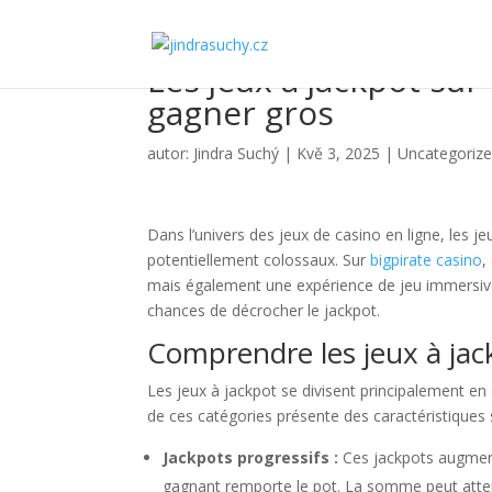
Les jeux à jackpot sur
gagner gros
autor:
Jindra Suchý
|
Kvě 3, 2025
|
Uncategoriz
Dans l’univers des jeux de casino en ligne, les j
potentiellement colossaux. Sur
bigpirate casino
,
mais également une expérience de jeu immersive.
chances de décrocher le jackpot.
Comprendre les jeux à jac
Les jeux à jackpot se divisent principalement en 
de ces catégories présente des caractéristiques 
Jackpots progressifs :
Ces jackpots augment
gagnant remporte le pot. La somme peut attein