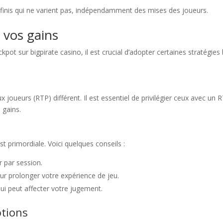
inis qui ne varient pas, indépendamment des mises des joueurs.
 vos gains
t sur bigpirate casino, il est crucial d’adopter certaines stratégies 
x joueurs (RTP) différent. Il est essentiel de privilégier ceux avec un 
 gains.
t primordiale. Voici quelques conseils :
 par session.
our prolonger votre expérience de jeu.
 qui peut affecter votre jugement.
otions