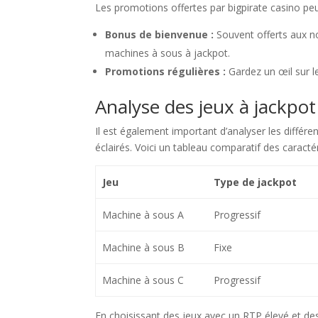
Les promotions offertes par bigpirate casino peu
Bonus de bienvenue :
Souvent offerts aux no
machines à sous à jackpot.
Promotions régulières :
Gardez un œil sur le
Analyse des jeux à jackpot
Il est également important d’analyser les différe
éclairés. Voici un tableau comparatif des caracté
Jeu
Type de jackpot
Machine à sous A
Progressif
Machine à sous B
Fixe
Machine à sous C
Progressif
En choisissant des jeux avec un RTP élevé et d