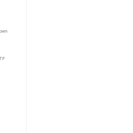
bien
RTP