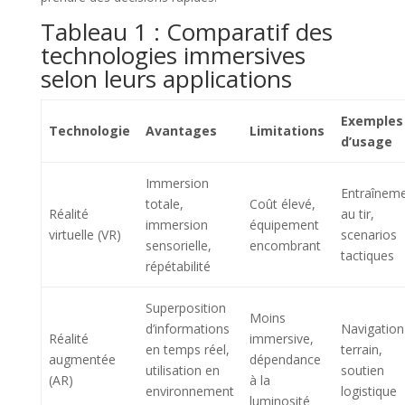
Tableau 1 : Comparatif des
technologies immersives
selon leurs applications
Exemples
Technologie
Avantages
Limitations
d’usage
Immersion
Entraînem
totale,
Coût élevé,
Réalité
au tir,
immersion
équipement
virtuelle (VR)
scenarios
sensorielle,
encombrant
tactiques
répétabilité
Superposition
Moins
d’informations
Navigation
Réalité
immersive,
en temps réel,
terrain,
augmentée
dépendance
utilisation en
soutien
(AR)
à la
environnement
logistique
luminosité