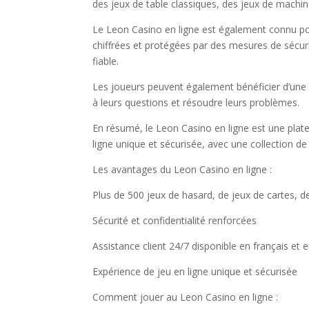
des jeux de table classiques, des jeux de machine
Le Leon Casino en ligne est également connu pou
chiffrées et protégées par des mesures de sécuri
fiable.
Les joueurs peuvent également bénéficier d’une a
à leurs questions et résoudre leurs problèmes.
En résumé, le Leon Casino en ligne est une plate
ligne unique et sécurisée, avec une collection de
Les avantages du Leon Casino en ligne :
Plus de 500 jeux de hasard, de jeux de cartes, d
Sécurité et confidentialité renforcées
Assistance client 24/7 disponible en français et e
Expérience de jeu en ligne unique et sécurisée
Comment jouer au Leon Casino en ligne :