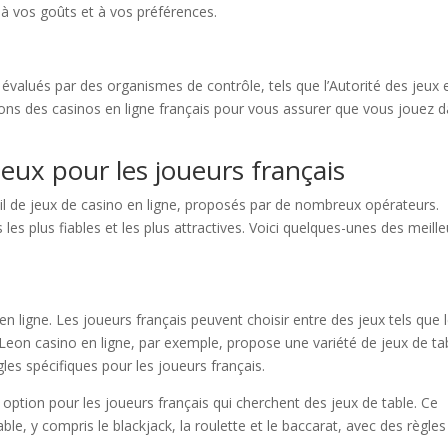
 à vos goûts et à vos préférences.
 évalués par des organismes de contrôle, tels que l’Autorité des jeux 
ations des casinos en ligne français pour vous assurer que vous jouez 
jeux pour les joueurs français
ail de jeux de casino en ligne, proposés par de nombreux opérateurs.
 les plus fiables et les plus attractives. Voici quelques-unes des meill
en ligne. Les joueurs français peuvent choisir entre des jeux tels que 
Le Leon casino en ligne, par exemple, propose une variété de jeux de ta
gles spécifiques pour les joueurs français.
option pour les joueurs français qui cherchent des jeux de table. Ce
ble, y compris le blackjack, la roulette et le baccarat, avec des règles