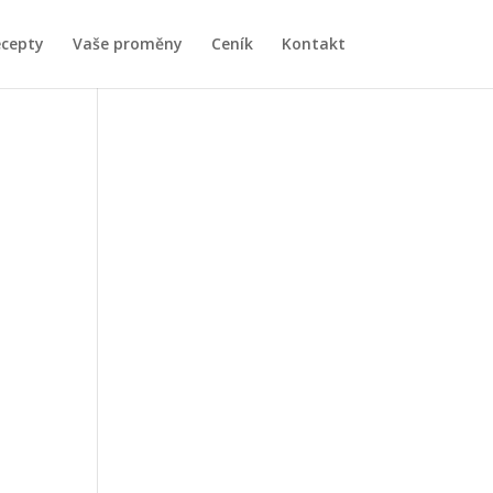
ecepty
Vaše proměny
Ceník
Kontakt