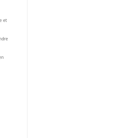
e et
ondre
en