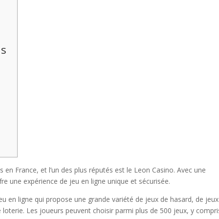
ns
s
s en France, et l’un des plus réputés est le Leon Casino. Avec une
ffre une expérience de jeu en ligne unique et sécurisée.
eu en ligne qui propose une grande variété de jeux de hasard, de jeux
 loterie. Les joueurs peuvent choisir parmi plus de 500 jeux, y compri