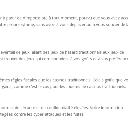
er à partir de n’importe où, à tout moment, pourvu que vous avez acc
votre propre rythme, sans avoir à vous déplacer ou à vous soucier de l
éventail de jeux, allant des jeux de hasard traditionnels aux jeux de
si trouver des jeux qui correspondent à vos goûts et à vos préférenc
mes règles fiscales que les casinos traditionnels. Cela signifie que v
 gains, comme c’est le cas pour les joueurs de casinos traditionnels.
normes de sécurité et de confidentialité élevées. Votre information
tégées contre les cyber-attaques et les fuites.