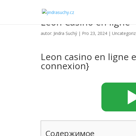
Leon Casino en ligne 
autor:
Jindra Suchý
|
Pro 23, 2024
|
Uncategori
Leon casino en ligne e
connexion}
▶
Содержимое