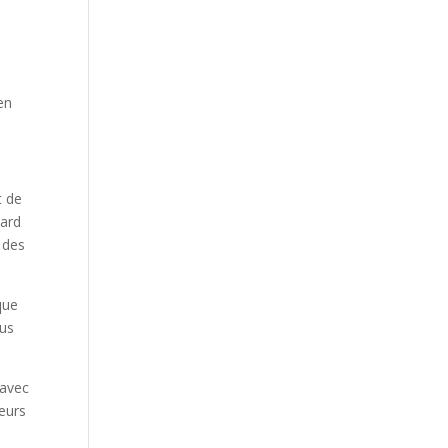
en
t de
sard
 des
que
ous
 avec
eurs