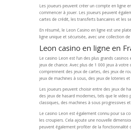
Les joueurs peuvent créer un compte en ligne en
commencer à jouer. Les joueurs peuvent égalemen
cartes de crédit, les transferts bancaires et les 
En résumé, le Leon Casino en ligne est une plate
ligne unique et sécurisée, avec une collection de
Leon casino en ligne en Fr
Le casino Leon est l’un des plus grands casinos
jeux de chance. Avec plus de 1 000 jeux à votre d
comprennent des jeux de cartes, des jeux de rou
jeux de machines à sous, des jeux de loteries et
Les joueurs peuvent choisir entre des jeux de hasa
des jeux de hasard modernes, tels que le video
classiques, des machines à sous progressives et d
Le casino Leon est également connu pour sa coll
les croupiers. Cela ajoute une nouvelle dimens
peuvent également profiter de la fonctionnalité d