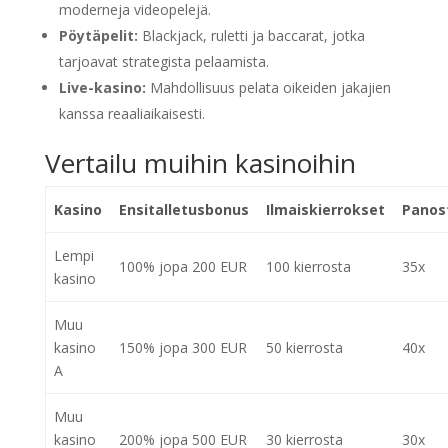
moderneja videopelejä.
Pöytäpelit:
Blackjack, ruletti ja baccarat, jotka
tarjoavat strategista pelaamista.
Live-kasino:
Mahdollisuus pelata oikeiden jakajien
kanssa reaaliaikaisesti.
Vertailu muihin kasinoihin
Kasino
Ensitalletusbonus
Ilmaiskierrokset
Panos
Lempi
100% jopa 200 EUR
100 kierrosta
35x
kasino
Muu
kasino
150% jopa 300 EUR
50 kierrosta
40x
A
Muu
kasino
200% jopa 500 EUR
30 kierrosta
30x