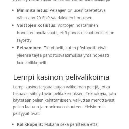
Minimitalletus:
Pelaajien on usein talletettava
vähintään 20 EUR saadakseen bonuksen.
Voittojen kotiutus:
Voittojen nostaminen
bonusten avulla vaatii, että panostusvaatimukset on
täytetty.
Pelaaminen:
Tietyt pelit, kuten pöytäpelit, eivät
yleensä täytä panostusvaatimuksia yhtä nopeasti
kuin kolikkopelit.
Lempi kasinon pelivalikoima
Lempi kasino tarjoaa laajan valikoiman pelejä, jotka
takaavat viihdyttävän pelikokemuksen. Teknologia, jota
käytetään pelien kehittämiseen, vaikuttaa merkittävästi
pelien laatuun ja monimuotoisuuteen. Yleisimmät
pelityypit ovat:
Kolikkopelit:
Mukana sekä perinteisiä että